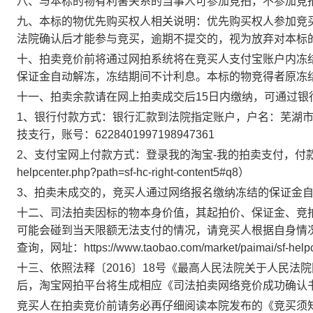
八、与本标的物有利害关系的当事人可参加竞拍，不参加竞
九、本标的物优先购买权人相关说明：优先购买权人参加竞
法院确认后才能参与竞买，逾期不提交的，视为放弃对本标
十、拍卖竞价前将通过网拍系统将在竞买人支付宝账户内冻
保证金自动解冻，冻结期间不计利息。本标的物竞得者原冻
十一、拍卖余款请在网上拍卖成交后
15
日内缴纳，可通过银
1
、银行付款方式：银行汇款到法院指定账户，户名：芜湖
技支行
，账号：
6228401997198947361
2
、支付宝网上付款方式：登录我的淘宝
-
我的拍卖支付，付
helpcenter.php?path=sf-hc-right-content5#q8
）
3
、拍卖未成交的，竞买人通过网络报名缴纳冻结的保证金
十二、司法拍卖因标的物本身价值，其起拍价、保证金、竞
可能会碰到当天限额无法支付的情况，请竞买人根据自身情
查询，网址：
https://www.taobao.com/market/paimai/sf-help
十三、依照法释〔
2016
〕
18
号《最高人民法院关于人民法院
后，淘宝网拍平台将生成相应《司法拍卖网络竞价成功确认
竞买人在拍卖竞价前请务必再仔细阅读本院发布的《竞买须