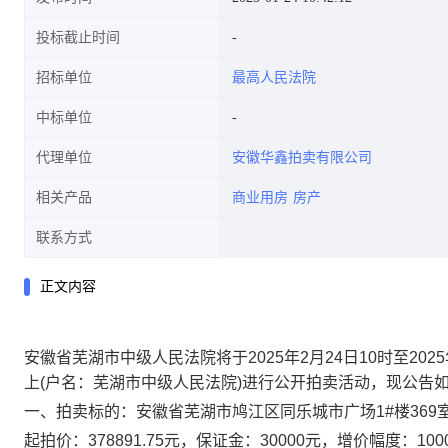
投标截止时间
招标单位
最高人民法院
中标单位
代理单位
安徽华鑫拍卖有限公司
相关产品
商业用房
房产
联系方式
正文内容
安徽省芜湖市中级人民法院将于
2025
年
2
月
24
日
10
时至
2025
上
(
户名：芜湖市中级人民法院
)
进行公开拍卖活动，现公告
一、拍卖标的：安徽省芜湖市鸠江区同乐城市广场
1#
楼
369
起拍价：
378891.75
元，保证金：
30000
元，增价幅度：
100