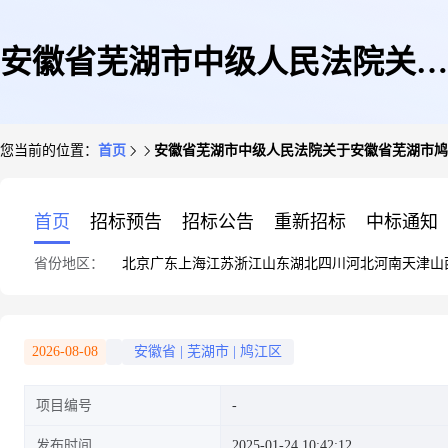
安徽省芜湖市中级人民法院关于
您当前的位置：
首页
安徽省芜湖市中级人民法院关于安徽省芜湖市鸠江
安徽省芜湖市鸠江区同乐城市广
首页
招标预告
招标公告
重新招标
中标通知
省份地区：
北京
广东
上海
江苏
浙江
山东
湖北
四川
河北
河南
天津
山
场1#楼369室商业用房(第一次拍
2026-08-08
安徽省
|
芜湖市
|
鸠江区
项目编号
卖)的公告
发布时间
2025-01-24 10:42:12