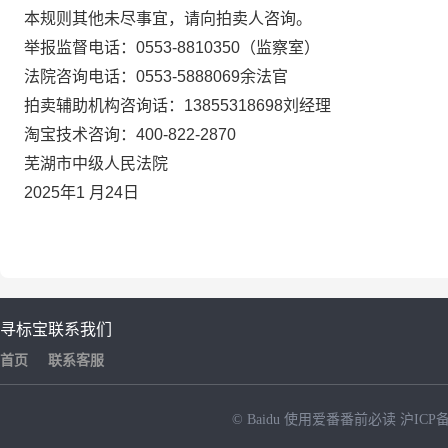
本规则其他未尽事宜，请向拍卖人咨询。
举报监督电话：
0553-8810350
（监察室）
法院咨询电话：
0553-5888069
余法官
拍卖辅助机构咨询话：
13855318698
刘经理
淘宝技术咨询：
400-822-2870
芜湖市中级人民法院
2025
年
1
月
24
日
寻标宝
联系我们
首页
联系客服
© Baidu
使用爱番番前必读
沪ICP备