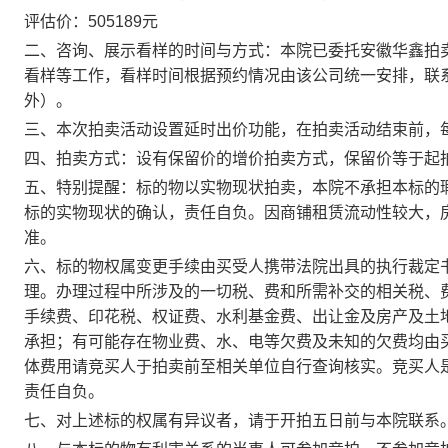
评估价：
505189
元
二、咨询、展示看样的时间与方式：本院已委托安徽华鑫拍
看样等工作，看样时间根据预约情况由该公司统一安排，联
外）。
三、本次拍卖活动设置延时出价功能，在拍卖活动结束前，
四、拍卖方式：设有保留价的增价拍卖方式，保留价等于起
五、特别提醒：标的物以实物现状拍卖，本院不承担本标的
标的实物现状的确认，责任自负。因商铺租赁流动性较大，
准。
六、标的物权属变更手续由买受人携带法院出具的执行裁定
理。办理过程中所涉及的一切税、费和所需补交的相关税、
手续费、印花税、权证费、水利基金费、出让金及房产及土
承担；有可能存在物业费、水、电等欠费及未知的欠费均由
体费用请竞买人于拍卖前至相关单位自行查询核实。竞买人
责任自负。
七、对上述标的权属有异议者，请于开拍五日前与本院联系