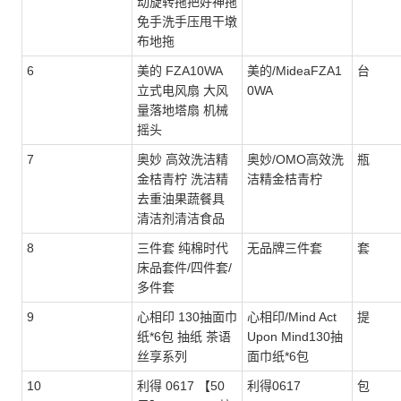
动旋转拖把好神拖
免手洗手压甩干墩
布地拖
6
美的 FZA10WA
美的/MideaFZA1
台
立式电风扇 大风
0WA
量落地塔扇 机械
摇头
7
奥妙 高效洗洁精
奥妙/OMO高效洗
瓶
金桔青柠 洗洁精
洁精金桔青柠
去重油果蔬餐具
清洁剂清洁食品
8
三件套 纯棉时代
无品牌三件套
套
床品套件/四件套/
多件套
9
心相印 130抽面巾
心相印/Mind Act
提
纸*6包 抽纸 茶语
Upon Mind130抽
丝享系列
面巾纸*6包
10
利得 0617 【50
利得0617
包