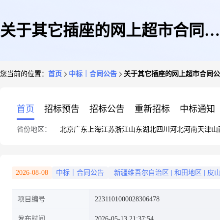
关于其它插座的网上超市合同公
您当前的位置：
首页
中标｜合同公告
关于其它插座的网上超市合同公
告
首页
招标预告
招标公告
重新招标
中标通知
省份地区：
北京
广东
上海
江苏
浙江
山东
湖北
四川
河北
河南
天津
山
2026-08-08
中标｜合同公告
新疆维吾尔自治区
|
和田地区
|
皮
项目编号
2231101000028306478
发布时间
2026-05-13 21:37:54