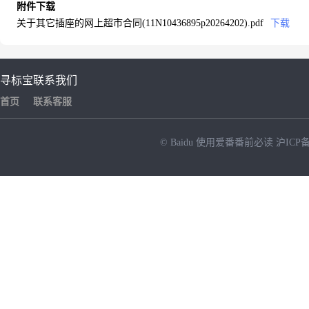
附件下载
关于其它插座的网上超市合同(11N10436895p20264202).pdf
下载
寻标宝
联系我们
首页
联系客服
© Baidu
使用爱番番前必读
沪ICP备
NEW
HOT