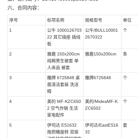
六、合同内容：
序号
标项名称
规格型号
单位
1
公牛 1000126703
公牛/BULL10001
个
22 其它插座 插线
2670322
板
2
雅鹿 150x200cm
雅鹿150x200cm
条
纯棉男生被套 单
人床品 被套
3
雕牌 6725848 桌
雕牌6725848
个
面清洁套装 洗洁
精
4
美的 MF-KZC650
美的/MideaMF-K
个
2 空气炸锅 生活
ZC6502
家电配件
5
伊司达 ES1632
伊司达/EastES16
套
拖把桶旋转 双驱
32