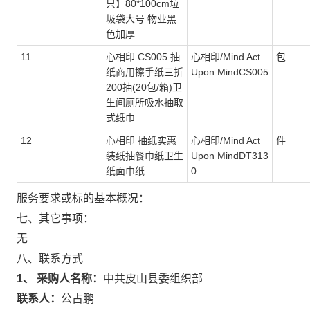
只】80*100cm垃
圾袋大号 物业黑
色加厚
11
心相印 CS005 抽
心相印/Mind Act
包
纸商用擦手纸三折
Upon MindCS005
200抽(20包/箱)卫
生间厕所吸水抽取
式纸巾
12
心相印 抽纸实惠
心相印/Mind Act
件
装纸抽餐巾纸卫生
Upon MindDT313
纸面巾纸
0
服务要求或标的基本概况：
七、其它事项：
无
八、联系方式
1、 采购人名称：
中共皮山县委组织部
联系人：
公占鹏