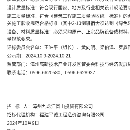
设计质量标准：
符合现行国家、地方及行业相关设计规范要
施工质量标准：
符合《建筑工程施工质量验收统一标准》的
关施工验收规范合格标准（其中
2-13倒班宿舍须达到《绿
设备、材料质量标准：
必须采购原产、正宗品牌设备或材料
量规范要求。
评标委员会
名单
：
王许平（组长）、
黄向明
、梁伯泽、罗鑫
公示期：
202
4
.
10
.
9
-202
4
.
10
.
21
监管部门：
漳州高新技术产业开发区管委会科技与经济发展
联系电话：
0596-6620580、0596-6628937
招
标
人：漳州九龙江圆山投资有限公司
招标代理机构：福建平诚工程造价咨询有限公司
202
4
年
1
0
月
9
日