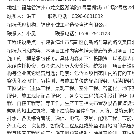
地址：
福建省漳州市龙文区湖滨路
1号碧湖城市广场2号楼22
联系人：
洪工
联系电话：
0596-6631882
招标代理机构：
福建平诚工程造价咨询有限公司
联系人：
小吴
联系电话：
0596-
2913128
工程建设地点：
福建省漳州市高新区创新路与草武路交叉口
招标范围
和内容
：
本项目工作内容包括大健康智造园项目（
施工的工程总承包任务。具体内容如下：投融资：以投标人
永续信托投资，资金进入招标人资金池，统筹用于项目建设
构等企业其它经营用途；勘察：包含本项目范围内所有的工
察优化及图审，氡检测，与施工单位的配合服务、后续服务
工图设计（主体工程、景观工程、室外工程、智能化、地下
服务、施工现场配合服务）、各专项工程的深化设计服务（
程、自控工程等）等工作，生产工艺相关布置及设备管道设
载明的地上建筑物、地下建筑物(含停车场、人防、基坑支护
排水、各类综合管线、通信、电气、夜景、配电工程、节能
外工程及二次装修、智能化工程及红线外至项目地内的高压
程等所有工程的施工；施工图预算编制；除桩基检测、基坑