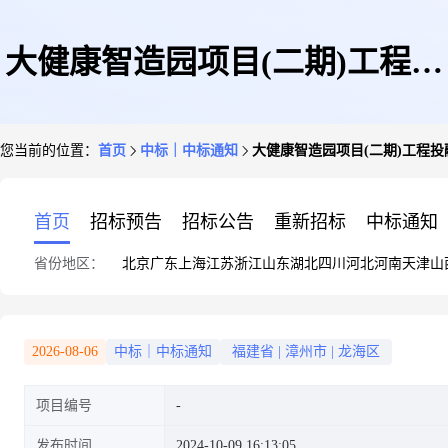
大健康智造园项目(二期)工程投
您当前的位置：
首页
中标｜中标通知
大健康智造园项目(二期)工程
融建一体化中标结果公示
首页
招标预告
招标公告
重新招标
中标通知
省份地区：
北京
广东
上海
江苏
浙江
山东
湖北
四川
河北
河南
天津
山
2026-08-06
中标｜中标通知
福建省
|
漳州市
|
龙海区
项目编号
发布时间
2024-10-09 16:13:05