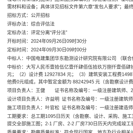
需材料和设备；具体详见招标文件第六章“发包人要求”；最
招标方式：
公开招标
评标办法：
综合评估法
定标办法：
评定分离
“评分法”
开标时间：
2024年09月26日09时30分
定标时间：
2024年09月30日09时00分
中标人：
中国电建集团华东勘测设计研究院有限公司
（联合
中标价：
大写人民币壹拾伍亿壹仟肆佰伍拾玖万捌仟壹佰肆
元；（2）设计费 12927834 元；（3）建筑安装工程费14
他费0元组成，其中暂定金额为 88242945 元（含勘察设计
项目负责人：
王健
证书名称及编号：
一级注册建筑师、
设计项目负责人：
许益明
证书名称及编号：
一级注册建筑师
施工项目负责人：
叶官松
证书名称及编号
：一级注册建造师
工期要求：
总工期
1095日历天（含勘察、设计、采购、施
提交全部施工图；2-1 厂房、2-2 厂房730日历天内完成竣
质量要求：勘察质量标准：
符合现行国家、地方及行业相关