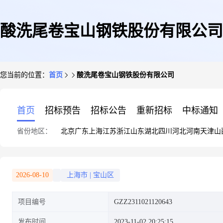
酸洗尾卷宝山钢铁股份有限公司
您当前的位置：
首页
酸洗尾卷宝山钢铁股份有限公司
首页
招标预告
招标公告
重新招标
中标通知
省份地区：
北京
广东
上海
江苏
浙江
山东
湖北
四川
河北
河南
天津
山
2026-08-10
上海市
|
宝山区
项目编号
GZZ2311021120643
发布时间
2023-11-02 20:25:15