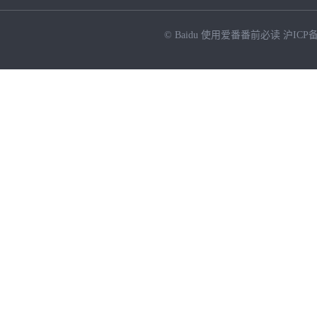
© Baidu
使用爱番番前必读
沪ICP备
NEW
HOT
暂时没有搜索结果…