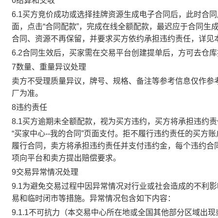
6结算和交收
6.1买方竞价成功或选择挂牌资源生成电子合同后，此时合同
面，点击“合同配款”，完成在线全额配款，最迟应于合同生成当
合同、资源不再保留，并要求买方依约承担违约责任，详见
6.2合同生效后，买家需在交易平台创建提单后，方可去仓
7数量、重量异议处理
卖方不受理质量异议，牌号、规格、备注等参考信息仅作参
厂为准。
8违约责任
8.1买方逾期未全额配款，视为买方违约，买方将承担违约
“买家中心--我的合同”页面支付。拒不履行违约责任的买
履行合同，卖方将承担违约责任并支付违约金，每个违约合同
项向平台和卖方提出赔偿要求。
9交易异常情况处理
9.1为避免交易过程中因异常情况对行业或社会造成的不利
易和临时闭市等措施。异常情况包含如下内容：
9.1.1不可抗力（本交易中心所在地或全国其他部分区域