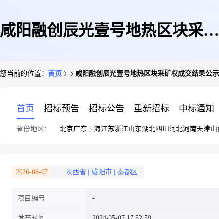
咸阳融创辰光壹号地热区块采矿
您当前的位置：
首页
咸阳融创辰光壹号地热区块采矿权成交结果公示
权成交结果公示
首页
招标预告
招标公告
重新招标
中标通知
省份地区：
北京
广东
上海
江苏
浙江
山东
湖北
四川
河北
河南
天津
山
2026-08-07
陕西省
|
咸阳市
|
秦都区
项目编号
发布时间
2024-05-07 17:52:59