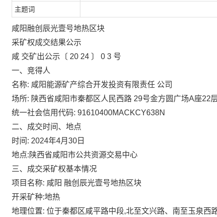
主题词
咸阳融创辰光壹号地热区块
采矿权成交结果公示
咸
交矿出公示〔
20
24
〕
0
3
号
一、竞得人
名称:
咸阳能源矿产综合开发投资有限责任
公司
场所:
陕西省咸阳市秦都区人民西路
29号金方圆广场A座22
统一社会信用代码:
91610400MACKCY638N
二、成交时间、地点
时间:
2024年4月30日
地点:陕西省咸阳市公共资源交易中心
三、成交采矿权基本情况
项目名称:
咸阳
融创辰光壹号地热区块
开采矿种:地热
地理位置:
位于秦都区咸平路中段,北至文兴路、南至玉泉西