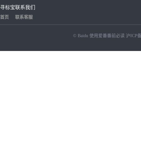
寻标宝
联系我们
首页
联系客服
© Baidu
使用爱番番前必读
沪ICP备
NEW
HOT
暂时没有搜索结果…