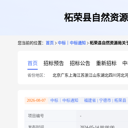
柘荣县自然资源
您当前的位置：
首页
中标｜中标通知
柘荣县自然资源局关
首页
招标预告
招标公告
重新招标
中
省份地区：
北京
广东
上海
江苏
浙江
山东
湖北
四川
河北
2026-08-07
中标｜中标通知
福建省
|
宁德市
|
柘荣县
项目编号
发布时间
2024-05-14 00:00:00