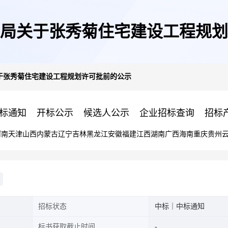
局关于张秀菊住宅建设工程规划
于张秀菊住宅建设工程规划许可批前的公示
标通知
开标公示
候选人公示
企业招标查询
招标
河南
天津
山西
内蒙古
辽宁
吉林
黑龙江
安徽
福建
江西
湖南
广西
海南
重庆
贵州
招标状态
中标｜中标通知
标书获取截止时间