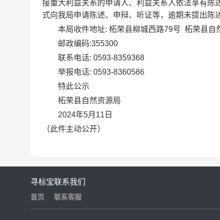
接重大利益关系的申请人、利益关系人依法享有陈
式向我局申请陈述、申辩、听证等，逾期未提出陈
本局收件地址: 柘荣县柳城西路79号 柘荣县自
邮政编码:355300
联系电话: 0593-8359368
举报电话: 0593-8360586
特此公示
柘荣县自然资源局
2024年5月11日
（此件主动公开）
寻标宝
联系我们
首页
联系客服