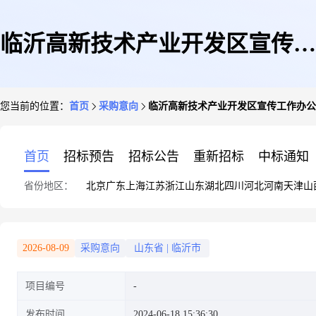
临沂高新技术产业开发区宣传工
您当前的位置：
首页
采购意向
临沂高新技术产业开发区宣传工作办公室2
作办公室2024年06月(至)11月政
首页
招标预告
招标公告
重新招标
中标通知
省份地区：
北京
广东
上海
江苏
浙江
山东
湖北
四川
河北
河南
天津
山
府采购意向
2026-08-09
采购意向
山东省
|
临沂市
项目编号
发布时间
2024-06-18 15:36:30