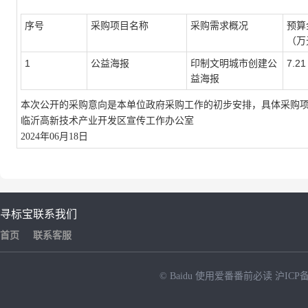
序号
采购项目名称
采购需求概况
预算
（万
1
公益海报
印制文明城市创建公
7.21
益海报
本次公开的采购意向是本单位政府采购工作的初步安排，具体采购
临沂高新技术产业开发区宣传工作办公室
2024年06月18日
寻标宝
联系我们
首页
联系客服
© Baidu
使用爱番番前必读
沪ICP备