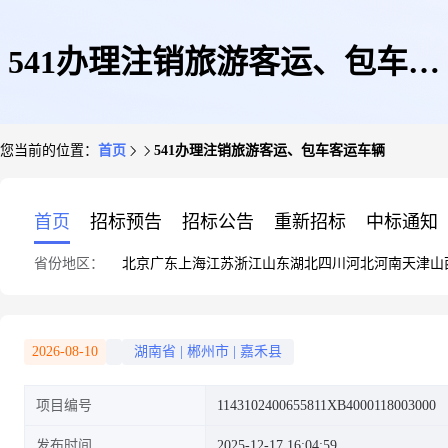
541办理注销旅游客运、包车客
您当前的位置：
首页
541办理注销旅游客运、包车客运车辆
运车辆
首页
招标预告
招标公告
重新招标
中标通知
省份地区：
北京
广东
上海
江苏
浙江
山东
湖北
四川
河北
河南
天津
山
2026-08-10
湖南省
|
郴州市
|
嘉禾县
项目编号
1143102400655811XB4000118003000
发布时间
2025-12-17 16:04:59