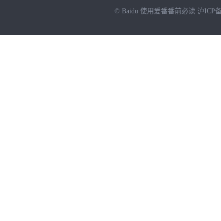
© Baidu
使用爱番番前必读
沪ICP备
NEW
HOT
暂时没有搜索结果…