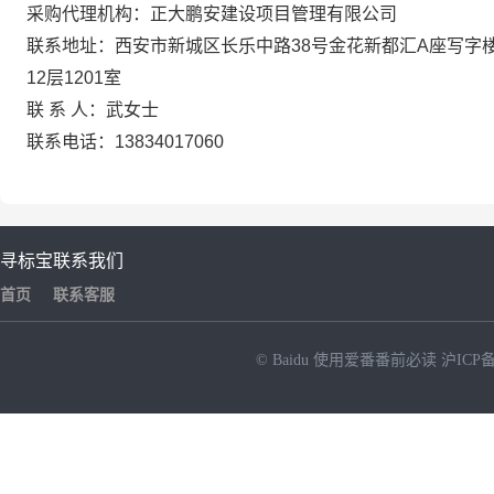
采购代理机构：正大鹏安建设项目管理有限公司
联系地址：西安市新城区长乐中路38号金花新都汇A座写字
12层1201室
联 系 人：武女士
联系电话：13834017060
寻标宝
联系我们
首页
联系客服
© Baidu
使用爱番番前必读
沪ICP备
NEW
HOT