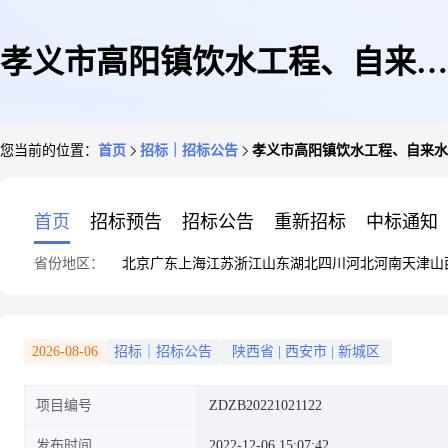
孝义市高阳镇饮水工程、自来水
您当前的位置：
首页
招标｜招标公告
孝义市高阳镇饮水工程、自来水
管道改造工程谈判采购公告
首页
招标预告
招标公告
重新招标
中标通知
省份地区：
北京
广东
上海
江苏
浙江
山东
湖北
四川
河北
河南
天津
山
2026-08-06
招标｜招标公告
陕西省
|
西安市
|
新城区
项目编号
ZDZB20221021122
发布时间
2022-12-06 15:07:42