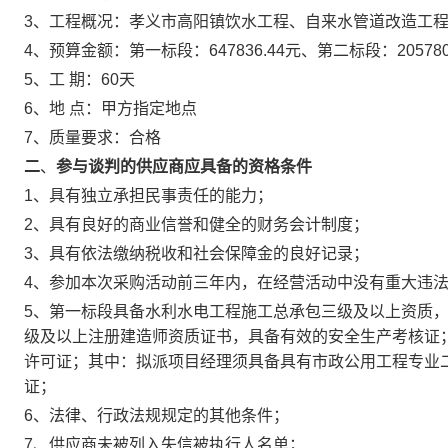
3、工程概况：孝义市高阳镇饮水工程、自来水管道改造工
4、预算金额：第一标段：647836.44元、第二标段：205780
5、工 期：60天
6、地 点：甲方指定地点
7、质量要求：合格
二
、
参与谈判的
供应商
应具备的资格条件
1、具有独立承担民事责任的能力；
2、具有良好的商业信誉和健全的财务会计制度；
3、具有依法缴纳税收和社会保障金的良好记录；
4、参加本次采购活动前三年内，在经营活动中没有重大违
5、第一标段具备水利水电工程施工总承包三级及以上资质
级及以上注册建造师资质证书，具备有效的安全生产考核证
许可证；其中：拟派项目经理须具备具有市政公用工程专业
证；
6、法律、行政法规规定的其他条件；
7、供应商未被列入失信被执行人名单；