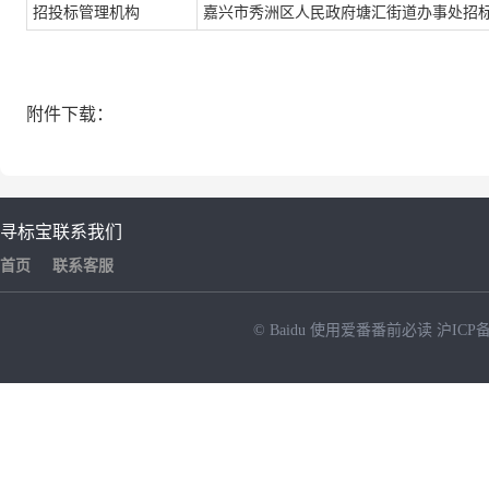
招投标管理机构
嘉兴市秀洲区人民政府塘汇街道办事处招
附件下载：
寻标宝
联系我们
首页
联系客服
© Baidu
使用爱番番前必读
沪ICP备
NEW
HOT