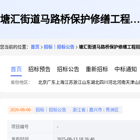
塘汇街道马路桥保护修缮工程招
您当前的位置：
首页
招标｜招标公告
塘汇街道马路桥保护修缮工程招
标公告
首页
招标预告
招标公告
重新招标
中标通知
省份地区：
北京
广东
上海
江苏
浙江
山东
湖北
四川
河北
河南
天津
山
2026-08-06
招标｜招标公告
浙江省
|
嘉兴市
|
秀洲区
项目编号
发布时间
2025-08-13 18:26:40