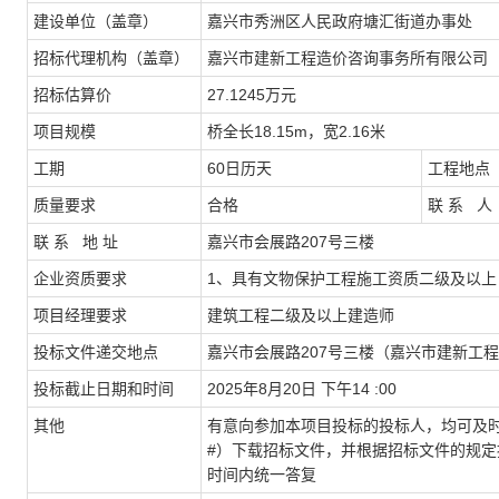
建设单位（盖章）
嘉兴市秀洲区人民政府塘汇街道办事处
招标代理机构（盖章）
嘉兴市建新工程造价咨询事务所有限公司
招标估算价
27.1245
万元
项目规模
桥全长18.15m，宽2.16米
工期
60
日历天
工程地点
质量要求
合格
联 系 人
联 系 地 址
嘉兴市会展路207号三楼
企业资质要求
1
、具有文物保护工程施工资质二级及以上
项目经理要求
建筑工程二级及以上建造师
投标文件递交地点
嘉兴市会展路207号三楼（嘉兴市建新工程
投标截止日期和时间
2025
年8月20日 下午14 :00
其他
有意向参加本项目投标的投标人，均可及时登录嘉兴经
#）下载招标文件，并根据招标文件的规
时间内统一答复