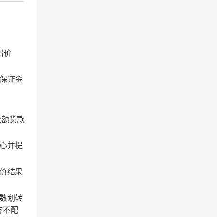
出价
保证金
全额货款
心并提
价结果
数划转
方不配