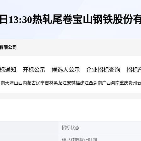
15日13:30热轧尾卷宝山钢铁股份
份有限公司
标通知
开标公示
候选人公示
企业招标查询
招标
河南
天津
山西
内蒙古
辽宁
吉林
黑龙江
安徽
福建
江西
湖南
广西
海南
重庆
贵州
招标状态
标书获取截止时间