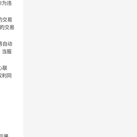
作为违
的交易
的交易
将自动
；当服
心联
权利同
后果。