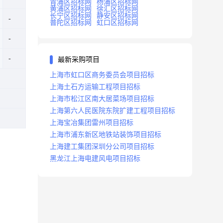
青浦区招标网
杨浦区招标网
黄浦区招标网
徐汇区招标网
长宁区招标网
静安区招标网
普陀区招标网
虹口区招标网
最新采购项目
上海市虹口区商务委员会项目招标
上海土石方运输工程项目招标
上海市松江区南大居菜场项目招标
上海第六人民医院东院扩建工程项目招标
上海宝冶集团雷州项目招标
上海市浦东新区地铁站装饰项目招标
上海建工集团深圳分公司项目招标
黑龙江上海电建风电项目招标