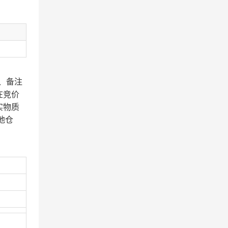
、备注
在竞价
实物质
地仓