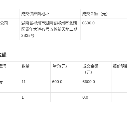
成交供应商地址
成交金额（元）
公司
湖南省郴州市湖南省郴州市北湖
6600.0
区青年大道49号五岭新天地二期
2B35号
额:
型号
数量
单价(元)
成交金额
报价明
（元）
号
11
600.0
6600.0
1
0.0