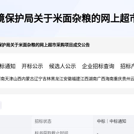
境保护局关于米面杂粮的网上超
保护局关于米面杂粮的网上超市采购项目成交公告
标通知
开标公示
候选人公示
企业招标查询
招标
河南
天津
山西
内蒙古
辽宁
吉林
黑龙江
安徽
福建
江西
湖南
广西
海南
重庆
贵州
招标状态
中标｜中标通知
标书获取截止时间