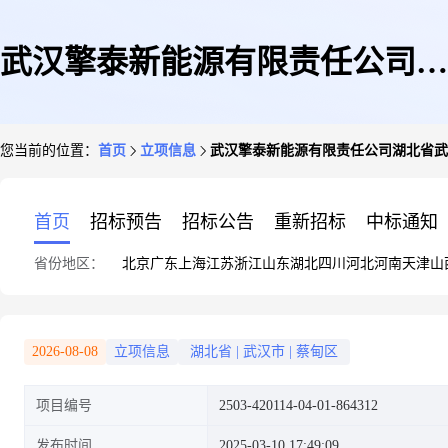
武汉擎泰新能源有限责任公司湖
您当前的位置：
首页
立项信息
武汉擎泰新能源有限责任公司湖北省武汉
北省武汉市蔡甸区玉贤街农力村
首页
招标预告
招标公告
重新招标
中标通知
省份地区：
北京
广东
上海
江苏
浙江
山东
湖北
四川
河北
河南
天津
山
王家岭(29)王运刚36KW屋顶分
2026-08-08
立项信息
湖北省
|
武汉市
|
蔡甸区
项目编号
2503-420114-04-01-864312
布式光伏发电项目
发布时间
2025-03-10 17:49:09