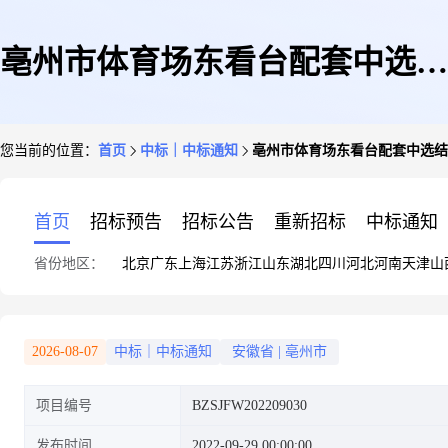
亳州市体育场东看台配套中选结
您当前的位置：
首页
中标｜中标通知
亳州市体育场东看台配套中选结
果公示
首页
招标预告
招标公告
重新招标
中标通知
省份地区：
北京
广东
上海
江苏
浙江
山东
湖北
四川
河北
河南
天津
山
2026-08-07
中标｜中标通知
安徽省
|
亳州市
项目编号
BZSJFW202209030
发布时间
2022-09-29 00:00:00