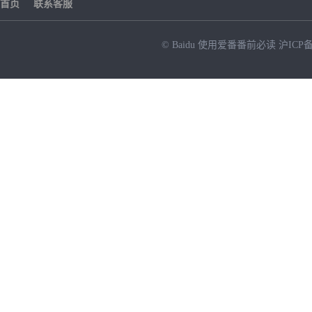
首页
联系客服
© Baidu
使用爱番番前必读
沪ICP备
NEW
HOT
暂时没有搜索结果…