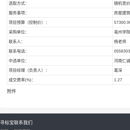
选取方式：
随机竞
服务事项：
房屋建
项目预算（控制价）：
57300.
采购单位：
亳州学
联系人：
杨老师
联系电话：
055830
中选单位：
河南仁
项目经理（负责人）：
葛深
成交费率(%)：
1.27
附件
寻标宝
联系我们