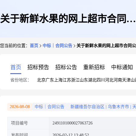
关于新鲜水果的网上超市合同公
您当前的位置：
首页
中标｜合同公告
关于新鲜水果的网上超市合同公
告
首页
招标预告
招标公告
重新招标
中标通知
省份地区：
北京
广东
上海
江苏
浙江
山东
湖北
四川
河北
河南
天津
山
2026-08-08
中标｜合同公告
新疆维吾尔自治区
|
乌鲁木齐市
|
项目编号
2491101000027063726
发布时间
2026-02-12 13:48:52