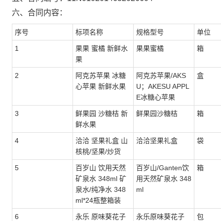
六、合同内容：
序号
标项名称
规格型号
单位
1
果果 蜜橘 新鲜水
果果蜜橘
箱
果
2
阿克苏苹果 冰糖
阿克苏苹果/AKS
盒
心苹果 新鲜水果
U；AKESU APPL
E冰糖心苹果
3
鲜果园 沙糖桔 新
鲜果园沙糖桔
箱
鲜水果
4
洽洽 坚果礼盒 山
洽洽坚果礼盒
袋
核桃/坚果/炒货
5
百岁山 饮用天然
百岁山/Ganten饮
箱
矿泉水 348ml 矿
用天然矿泉水 348
泉水/纯净水 348
ml
ml*24瓶整箱装
6
永乐 原味葵花子
永乐原味葵花子
包