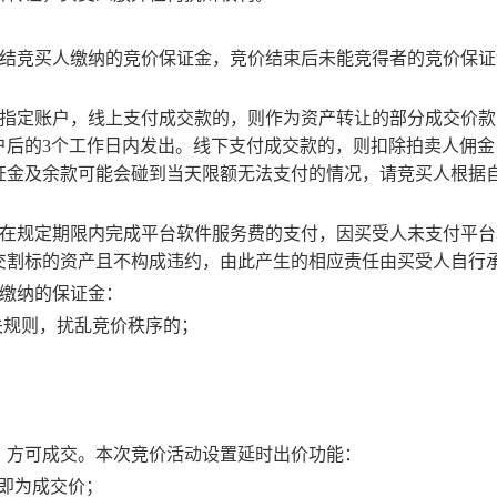
冻结竞买人缴纳的竞价保证金，竞价结束后未能竞得者的竞价保证
指定账户，线上支付成交款的，则作为资产转让的部分成交价款
户后的
3
个工作日内发出。
线下支付成交款的，则扣除拍卖人佣金
证金及余款可能会碰到当天限额无法支付的情况，请竞买人根据
，在规定期限内完成平台软件服务费的支付，因买受人未支付平台
交割标的资产且不构成违约，由此产生的相应责任由买受人自行
缴纳的保证金：
关规则，扰乱竞价秩序的；
。
，方可成交。本次竞价活动设置延时出价功能：
即为成交价；