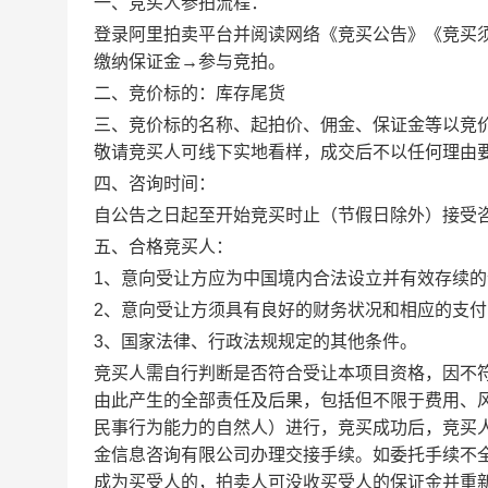
一、竞买人参拍流程：
登录阿里拍卖平台并阅读网络《竞买公告》《竞买
缴纳保证金→参与竞拍
。
二、竞价标的：
库存尾货
三、竞价标的名称、起拍价、佣金、保证金等以竞
敬请竞买人可线下实地看样，成交后不以任何理由
四、咨询时间：
自公告之日起至开始竞买时止（节假日除外）接受
五、合格竞买人：
1、意向受让方应为中国境内合法设立并有效存续
2、意向受让方须具有良好的财务状况和相应的支付
3、国家法律、行政法规规定的其他条件。
竞买人需自行判断是否符合受让本项目资格，因不
由此产生的全部责任及后果，包括但不限于费用、
民事行为能力的自然人）进行，竞买成功后，竞买
金信息咨询有限公司
办理交接手续。如委托手续不
成为买受人的，拍卖人可没收买受人的保证金并重