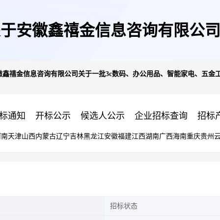
于安徽鑫禧金信息咨询有限公司
禧金信息咨询有限公司关于一批3c数码、办公用品、智能家电、五金工具的
第一次)([库存尾货]全新申鹭王
标通知
开标公示
候选人公示
企业招标查询
招标
河南
天津
山西
内蒙古
辽宁
吉林
黑龙江
安徽
福建
江西
湖南
广西
海南
重庆
贵州
招标状态