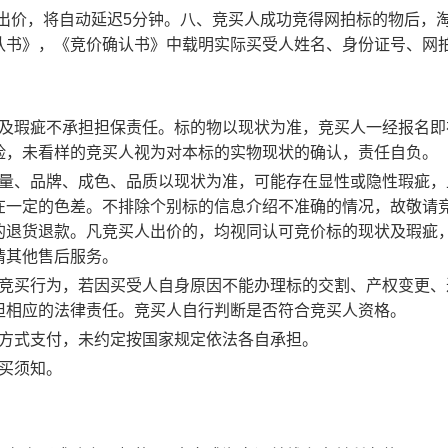
出价，将自动延迟5分钟。
八、竞买人成功竞得网拍标的物后，
认书》，《竞价确认书》中载明实际买受人姓名、身份证号、网
以及瑕疵不承担担保责任。标的物以现状为准，竞买人一经报名即
险，未看样的竞买人视为对本标的实物现状的确认，责任自负。
质量、品牌、成色、品质以现状为准，可能存在显性或隐性瑕疵，
在一定的色差。不排除个别标的信息介绍不准确的情况，故敬请
的退货退款。凡竞买人出价的，均视同认可竞价标的现状及瑕疵
请其他售后服务。
定竞买行为，若因买受人自身原因不能办理标的交割、产权变更、
担相应的法律责任。竞买人自行判断是否符合竞买人资格。
的方式支付，未约定按国家规定依法各自承担。
买须知。