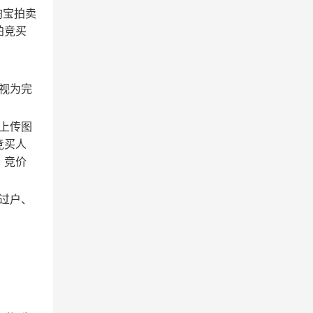
淘宝拍卖
拍竞买
视为完
上传图
竞买人
，竞价
过户、