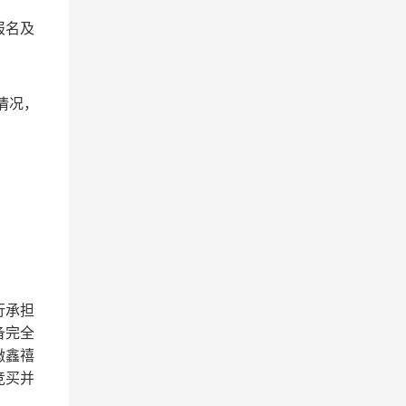
报名及
情况，
行承担
备完全
徽鑫禧
竞买并