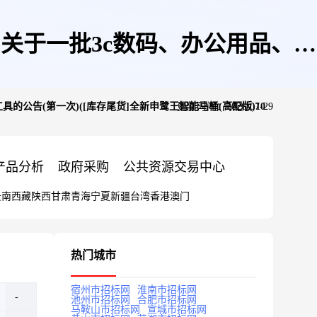
关于一批3c数码、办公用品、智
公告(第一次)([库存尾货]全新申鹭王智能马桶(高配版)10
更新时间：2026-07-29
智能马桶(高配版)10个)
产品分析
政府采购
公共资源交易中心
云南
西藏
陕西
甘肃
青海
宁夏
新疆
台湾
香港
澳门
热门城市
宿州市招标网
淮南市招标网
池州市招标网
合肥市招标网
马鞍山市招标网
宣城市招标网