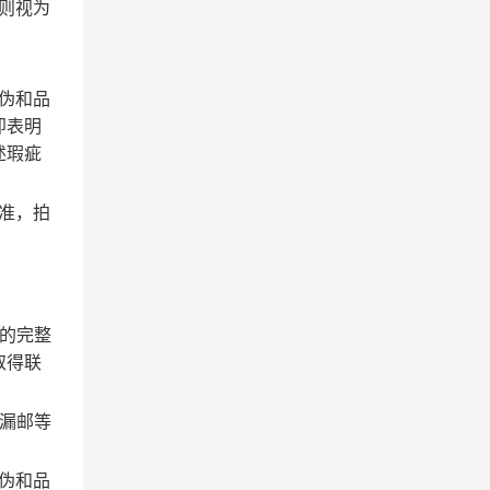
则视为
伪和品
即表明
述瑕疵
准，拍
的完整
取得联
漏邮等
伪和品