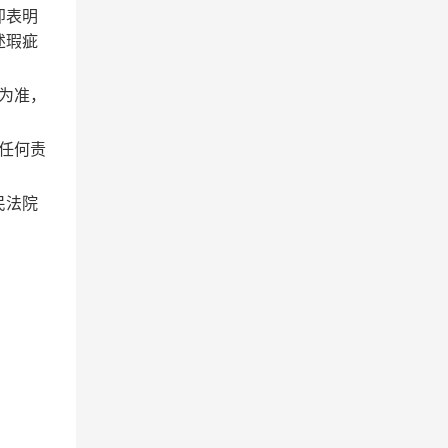
即表明
述瑕疵
为准，
任何责
民法院