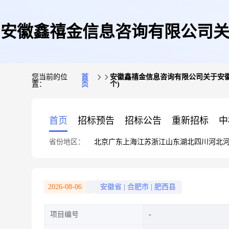
安徽鑫禧金信息咨询有限公司关
您当前的位
首
安徽鑫禧金信息咨询有限公司关于安徽鑫
置：
页
个)
能家电、五金工具的公告(
首页
招标预告
招标公告
重新招标
中
省份地区：
北京
广东
上海
江苏
浙江
山东
湖北
四川
河北
2026-08-06
安徽省
|
合肥市
|
肥西县
项目编号