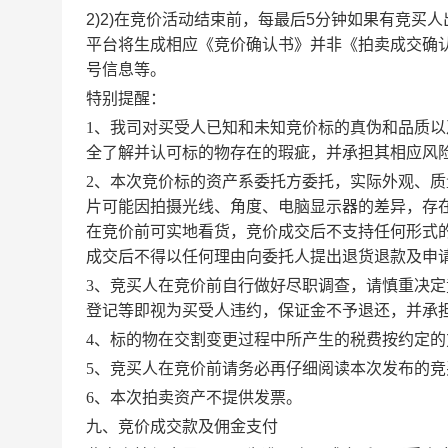
2)
2)在竞价活动结束前，每最后5分钟如果有竞买人
平台将生成相应《竞价确认书》并非《拍卖成交确
号信息等。
特别提醒：
1、我司对买受人已知和未知竞价标的真伪和品质
全了解并认可标的物存在的瑕疵，并承担其相应风
2、本次竞价标的资产系委托方委托，实际外观、
片可能因拍摄光线、角度、电脑显示器的差异，存
在竞价前可实地看货，竞价成交后不支持任何形式
成交后不得以任何理由向委托人提出退货退款及申
3、竞买人在竞价前自行做好尽职调查，请慎重决
登记等即视为买受人违约，保证金不予退还，并承
4、标的物在交割变更过程中所产生的税费按约定
5、竞买人在竞价前请务必再仔细阅读本次发布的竞
6、本次拍卖资产不提供发票。
九、竞价成交款及佣金支付