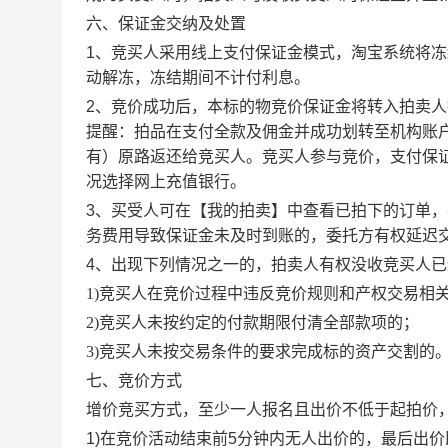
六、保证金交纳及处置
1、竞买人采用线上支付保证金模式，淘宝系统将
动解冻，冻结期间不计付利息。
2、
竞价成功后，本标的物竞价保证金将转入拍卖人
提醒：拍品在支付全款及佣金并成功划转至机构账
有）原路返还给竞买人。
竞买人参与竞价，支付保
况选择网上充值银行。
3、买受人可在【我的拍卖】中查看已拍下的订单
务费用导致保证金未及时到账的，委托方有权延迟
4、
出现下列情况之一的，拍卖人有权没收竞买人已
1)竞买人在竞价过程中违反竞价规则和产权交易相
2)竞买人未按约定的付款期限付清全部款项的；
3
)竞买人未按交易条件的要求完成标的资产交割
的
七、竞价方式
增价竞买方式，至少一人报名且出价不低于起拍价
1)
在竞价活动结束前
5分钟内无人出价的，最后出价