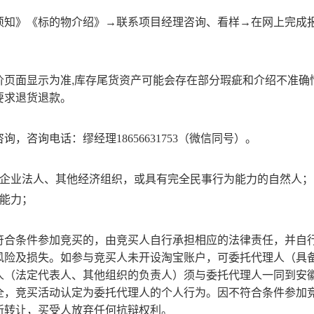
须知》《标的物介绍》
→联系项目经理咨询、看样→在网上完成
价页面显示为准,库存尾货资产可能会存在部分瑕疵和介绍不准确
要求退货退款。
咨询，
咨询电话：缪经理
18656631753
（微信同号）。
的企业法人、其他经济组织，或具有完全民事行为能力的自然人；
能力；
符合条件参加竞买的，由竞买人自行承担相应的法律责任，并自
风险及损失。如参与竞买人未开设淘宝账户，可委托代理人（具
人（法定代表人、其他组织的负责人）须与委托代理人一同到
安
全，竞买活动认定为委托代理人的个人行为。因不符合条件参加
新转让，买受人放弃任何抗辩权利。