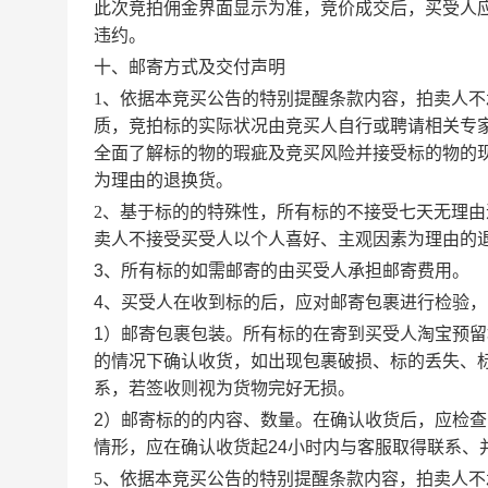
此次竞拍
佣金界面显示为准
，竞价成交后，买受人
违约。
十、邮寄方式及交付声明
1、依据本竞买公告的特别提醒条款内容，拍卖人
质，竞拍标的实际状况由竞买人自行或聘请相关专
全面了解标的物的瑕疵及竞买风险并接受标的物的
为理由的退换货。
2、基于标的的特殊性，所有标的不接受七天无理
卖人不接受买受人以个人喜好、主观因素为理由的
3、所有标的如需邮寄的由买受人承担邮寄费用。
4、买受人在收到标的后，应对邮寄包裹进行检验
1）邮寄包裹包装。所有标的在寄到买受人
淘宝预留
的情况下确认收货，如出现包裹破损、标的丢失、
系，若签收则视为货物完好无损。
2）邮寄标的的内容、数量。在确认收货后，应检
情形，应在确认收货起24小时内与客服取得联系、
5、
依据本竞买公告的特别提醒条款内容，拍卖人不