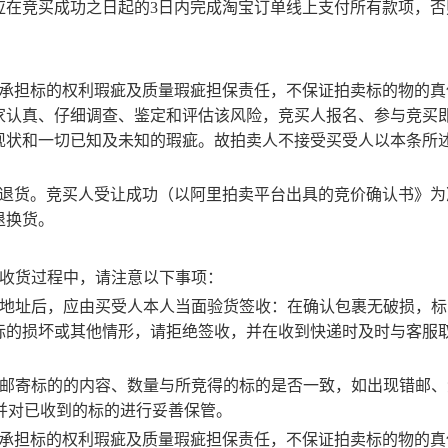
应在竞买成功之日起的
3
日
内完成淘宝订单线上支付
所有款项，否
不承担标的权利瑕疵及质量瑕疵担保责任，不保证拍卖标的物的真
家认真、仔细调查、鉴定和评估该风险，竞买人报名、参与竞买
现状和一切已知及未知的瑕疵。故拍卖人不接受买受人以本条所
由退货。竞买人受让成功（以阿里拍卖平台出具的竞价确认书》为
退换货。
，收货过程中，请注意以下事项：
地址
后，应由买受人本人当面验货签收：在确认包裹无破损，标
标的损坏或其他情形，请拒绝签收，并在收到快递时及时与客服
查邮寄标的的内容、数量与所竞得的标的是否一致，如出现错邮、
并对已收到的标的进行妥善保管。
承担标的权利瑕疵及质量瑕疵担保责任，不保证拍卖标的物的真