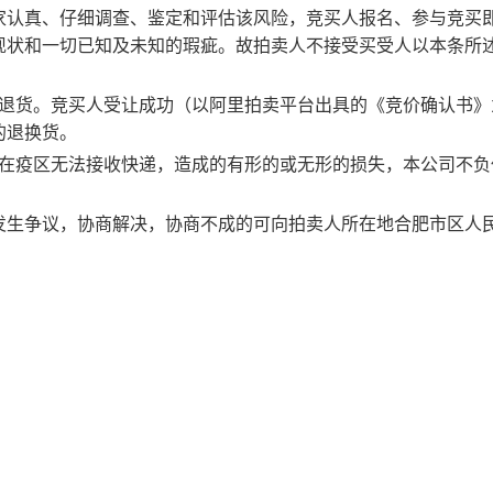
家认真、仔细调查、鉴定和评估该风险，竞买人报名、参与竞买
现状和一切已知及未知的瑕疵。故拍卖人不接受买受人以本条所
由退货。竞买人受让成功（以阿里拍卖平台出具的《竞价确认书》
的退换货。
因在疫区无法接收快递，造成的有形的或无形的损失，本公司不负
发生争议，协商解决，协商不成的可向拍卖人所在地
合肥市
区人