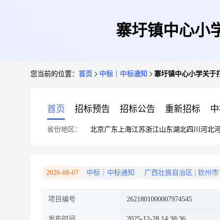
寨圩镇中心小
您当前的位置：
首页
中标｜中标通知
寨圩镇中心小学关于
首页
招标预告
招标公告
重新招标
中
省份地区：
北京
广东
上海
江苏
浙江
山东
湖北
四川
河北
2026-08-07
中标｜中标通知
广西壮族自治区
|
钦州市
项目编号
2621801000007974545
发布时间
2025-12-28 14:38:36