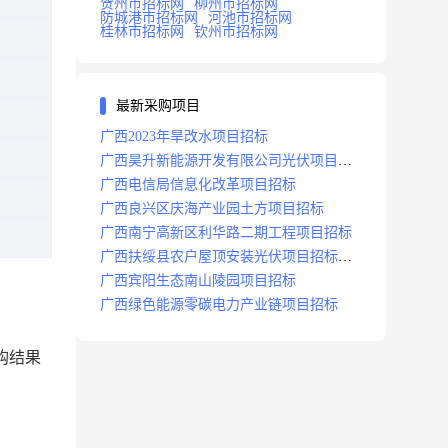
贺州市招标网
柳州市招标网
防城港市招标网
河池市招标网
桂林市招标网
钦州市招标网
最新采购项目
广西2023年旱改水项目招标
广西昊升新能源开发有限公司光伏项目招
标
广西电信局信息化改革项目招标
广西良兴区庆海产业园土方项目招标
广西南宁高新区利华路二期工程项目招标
广西扶绥县农户屋顶安装光伏项目招标公
告
广西宾阳生态南山陵园项目招标
广西绿色能源零碳电力产业链项目招标
购结果