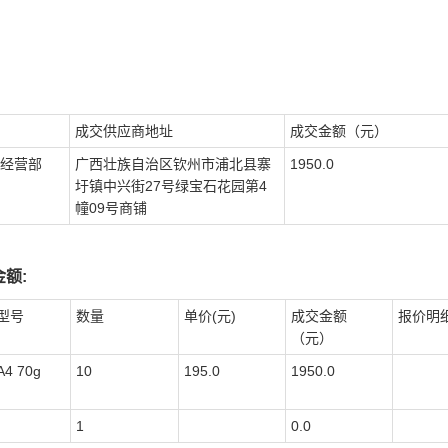
成交供应商地址
成交金额（元）
经营部
广西壮族自治区钦州市浦北县寨
1950.0
圩镇中兴街27号绿宝石花园第4
幢09号商铺
额:
型号
数量
单价(元)
成交金额
报价明
（元）
4 70g
10
195.0
1950.0
1
0.0