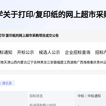
学关于打印/复印纸的网上超市采
打印/复印纸的网上超市采购项目成交公告
标通知
开标公示
候选人公示
企业招标查询
招标
河南
天津
山西
内蒙古
辽宁
吉林
黑龙江
安徽
福建
江西
湖南
广西
海南
重庆
贵州
|
浦北县
招标状态
中标｜中标通知
标书获取截止时间