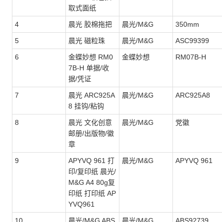
取式面纸
4
晨光 胶棉拖把
晨光/M&G
350mm
5
晨光 磁粒珠
晨光/M&G
ASC99399
6
金蝶妙想 RM0
金蝶妙想
RM07B-H
7B-H 单据/收
据/凭证
7
晨光 ARC925A
晨光/M&G
ARC925A8
8 挂钩/粘钩
8
晨光 文化创意
晨光/M&G
党徽
邮册/出版物/徽
章
9
APYVQ 961 打
晨光/M&G
APYVQ 961
印/复印纸 晨光/
M&G A4 80g复
印纸 打印纸 AP
YVQ961
10
晨光/M&G ABS
晨光/M&G
ABS92739