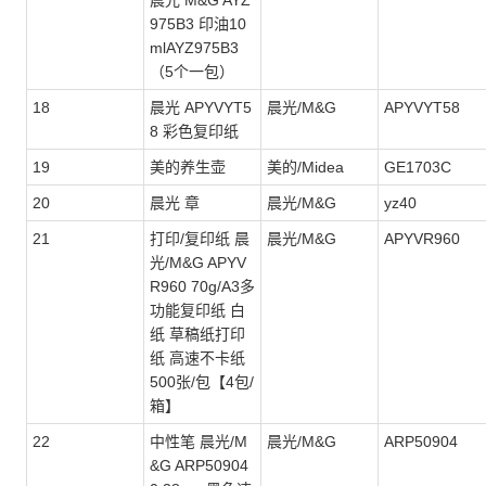
晨光 M&G AYZ
975B3 印油10
mlAYZ975B3
（5个一包）
18
晨光 APYVYT5
晨光/M&G
APYVYT58
8 彩色复印纸
19
美的养生壶
美的/Midea
GE1703C
20
晨光 章
晨光/M&G
yz40
21
打印/复印纸 晨
晨光/M&G
APYVR960
光/M&G APYV
R960 70g/A3多
功能复印纸 白
纸 草稿纸打印
纸 高速不卡纸
500张/包【4包/
箱】
22
中性笔 晨光/M
晨光/M&G
ARP50904
&G ARP50904