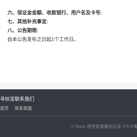
六、保证金金额、收款银行、用户名及卡号:
七、其他补充事宜:
八、公告期限:
自本公告发布之日起1个工作日。
寻标宝
联系我们
首页
联系客服
© Baidu
使用爱番番前必读
沪ICP备