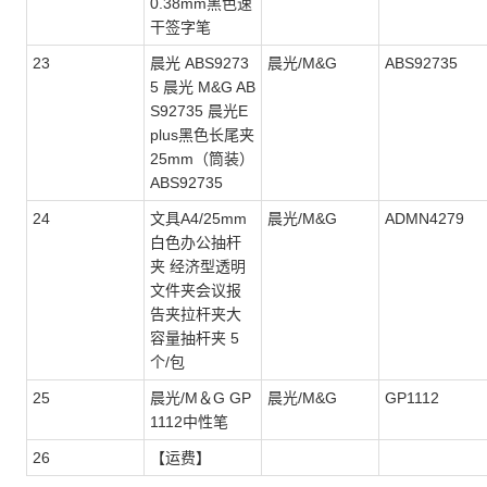
0.38mm黑色速
干签字笔
23
晨光 ABS9273
晨光/M&G
ABS92735
5 晨光 M&G AB
S92735 晨光E
plus黑色长尾夹
25mm（筒装）
ABS92735
24
文具A4/25mm
晨光/M&G
ADMN4279
白色办公抽杆
夹 经济型透明
文件夹会议报
告夹拉杆夹大
容量抽杆夹 5
个/包
25
晨光/M＆G GP
晨光/M&G
GP1112
1112中性笔
26
【运费】