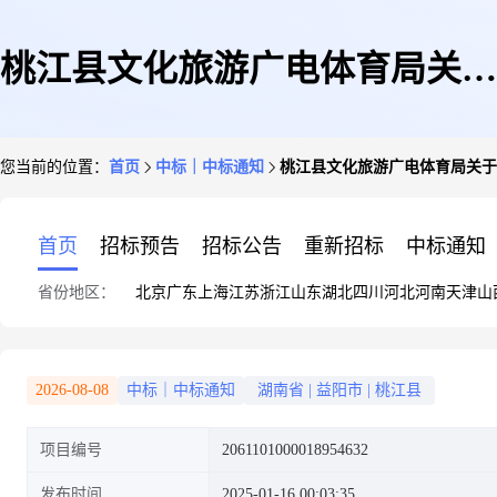
桃江县文化旅游广电体育局关于
您当前的位置：
首页
中标｜中标通知
桃江县文化旅游广电体育局关于
矿泉水/纯净水的网上超市采购
首页
招标预告
招标公告
重新招标
中标通知
省份地区：
北京
广东
上海
江苏
浙江
山东
湖北
四川
河北
河南
天津
山
项目成交公告
2026-08-08
中标｜中标通知
湖南省
|
益阳市
|
桃江县
项目编号
2061101000018954632
发布时间
2025-01-16 00:03:35