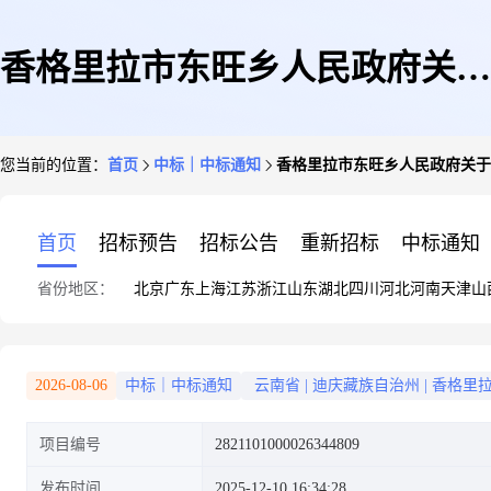
香格里拉市东旺乡人民政府关于
您当前的位置：
首页
中标｜中标通知
香格里拉市东旺乡人民政府关于
笔记本电脑的框架协议采购项目
首页
招标预告
招标公告
重新招标
中标通知
省份地区：
北京
广东
上海
江苏
浙江
山东
湖北
四川
河北
河南
天津
山
成交公告
2026-08-06
中标｜中标通知
云南省
|
迪庆藏族自治州
|
香格里
项目编号
2821101000026344809
发布时间
2025-12-10 16:34:28