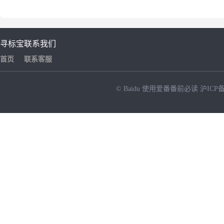
寻标宝
联系我们
首页
联系客服
© Baidu
使用爱番番前必读
沪ICP备
NEW
HOT
暂时没有搜索结果…