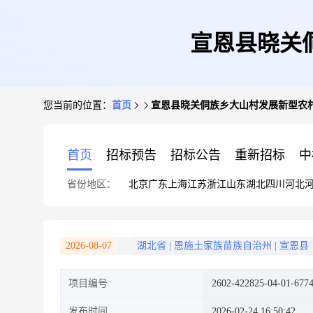
宣恩县晓关
您当前的位置：
首页
宣恩县晓关侗族乡大山村发展新型农
首页
招标预告
招标公告
重新招标
中
省份地区：
北京
广东
上海
江苏
浙江
山东
湖北
四川
河北
2026-08-07
湖北省
|
恩施土家族苗族自治州
|
宣恩县
项目编号
2602-422825-04-01-677
发布时间
2026-02-24 16:50:42