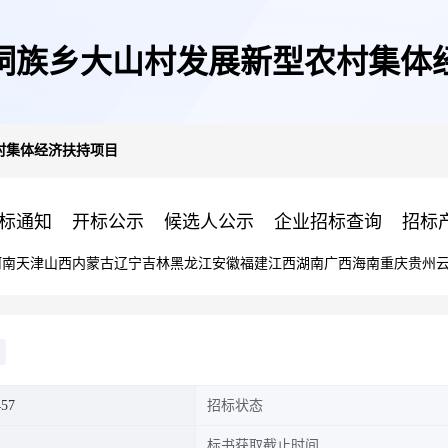
侗族乡大山村发展新型农村集体
村集体经济扶持项目
标通知
开标公示
候选人公示
企业招标查询
招标
河南
天津
山西
内蒙古
辽宁
吉林
黑龙江
安徽
福建
江西
湖南
广西
海南
重庆
贵州
457
招标状态
标书获取截止时间