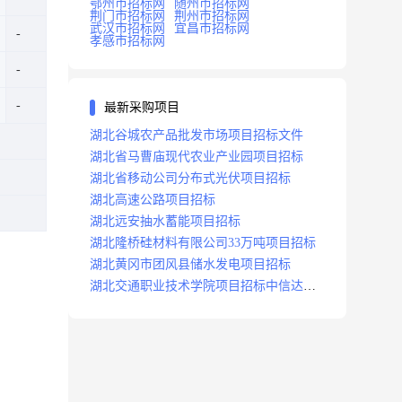
鄂州市招标网
随州市招标网
荆门市招标网
荆州市招标网
武汉市招标网
宜昌市招标网
孝感市招标网
最新采购项目
湖北谷城农产品批发市场项目招标文件
湖北省马曹庙现代农业产业园项目招标
湖北省移动公司分布式光伏项目招标
湖北高速公路项目招标
湖北远安抽水蓄能项目招标
湖北隆桥硅材料有限公司33万吨项目招标
湖北黄冈市团风县储水发电项目招标
湖北交通职业技术学院项目招标中信达咨
询