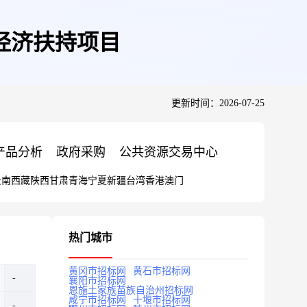
经济扶持项目
更新时间：2026-07-25
产品分析
政府采购
公共资源交易中心
云南
西藏
陕西
甘肃
青海
宁夏
新疆
台湾
香港
澳门
热门城市
黄冈市招标网
黄石市招标网
襄阳市招标网
恩施土家族苗族自治州招标网
咸宁市招标网
十堰市招标网