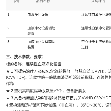
序号
品目名称
采购标的
1
血液净化设备
连续性血液净化设
2
血液净化设备辅助
连续性血液净化管
装置
3
血液净化设备辅助
空心纤维血液透析
装置
过器
三、技术参数、要求：
标的名称：连续性血液净化设备
★ 1 可提供治疗方案应包含:连续性静一静脉血滤(CVVH)
(CVVHDF)、连续性静一静脉血液透析滤过前稀释、连续
稀释
★ 2 整机高精度驱动泵数量≥7个，包含肝素泵
▲ 3 具备枸橼酸抗凝和同步补钙治疗模式(CVVHD,CVVHD
4 置换液和透析液可同步加温（非血液），35℃～38℃，调