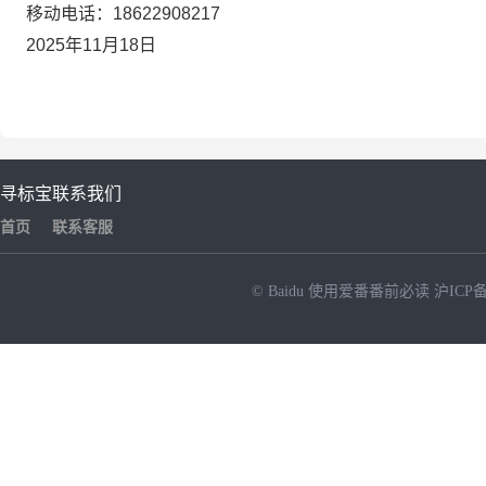
移动电话：
18622908217
2025年11月18日
寻标宝
联系我们
首页
联系客服
© Baidu
使用爱番番前必读
沪ICP备
NEW
HOT