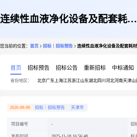
连续性血液净化设备及配套耗材
您当前的位置：
首页
招标｜招标预告
连续性血液净化设备及配套耗材
采购项目征求意见公告(第一次)
首页
招标预告
招标公告
重新招标
中标通知
省份地区：
北京
广东
上海
江苏
浙江
山东
湖北
四川
河北
河南
天津
山
2026-08-08
招标｜招标预告
天津市
项目编号
招
发布时间
2025-11-18 16:56:48
标