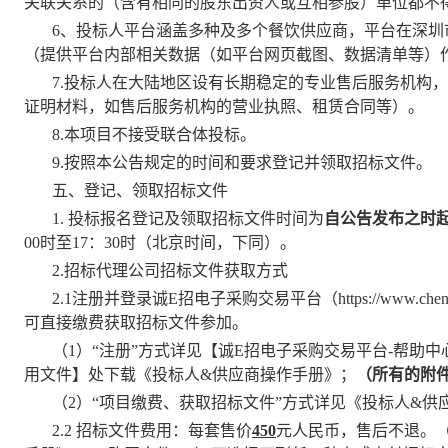
关联关系的（含有相同的股东出资人或互相参股）单位都不
6
、投标人平台涵盖多种及多个餐饮供应商，平台在深圳市
（提供平台内部相关数据（如平台网页截图、数据清单等）
7.
投标人在大陆地区设有长期稳定的专业售后服务机构，
证明材料，如售后服务机构的营业执照、租赁合同等）。
8.
本项目不接受联合体投标。
9.
按照本公告规定的时间和要求登记并领取招标文件。
五、登记、领取招标文件
1.
投标报名登记及领取招标文件时间为
自公告发布之时起至
00时至17：30时（北京时间，下同）。
2.
招标代理公司招标文件获取方式
2.1
注册并登录诚E招电子采购交易平台（https://www.c
可直接缴费获取招标文件参加。
（1）“注册”方式详见【诚E招电子采购交易平台-帮助
用文件】处下载《投标人&供应商操作手册》；
（所有的附
（2）“项目缴费、获取招标文件”方式详见《投标人&供应商
2.2
招标文件费用：每套售价
450
元人民币，售后不退。（