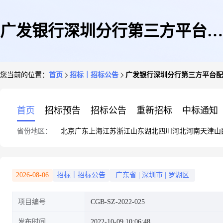
广发银行深圳分行第三方平台配
您当前的位置：
首页
招标｜招标公告
广发银行深圳分行第三方平台配
餐配送服务项目招标公告(第二
首页
招标预告
招标公告
重新招标
中标通知
省份地区：
北京
广东
上海
江苏
浙江
山东
湖北
四川
河北
河南
天津
山
次)
2026-08-06
招标｜招标公告
广东省
|
深圳市
|
罗湖区
项目编号
CGB-SZ-2022-025
发布时间
2022-10-09 10:06:48