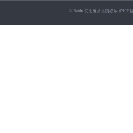
© Baidu
使用爱番番前必读
沪ICP备
NEW
HOT
暂时没有搜索结果…