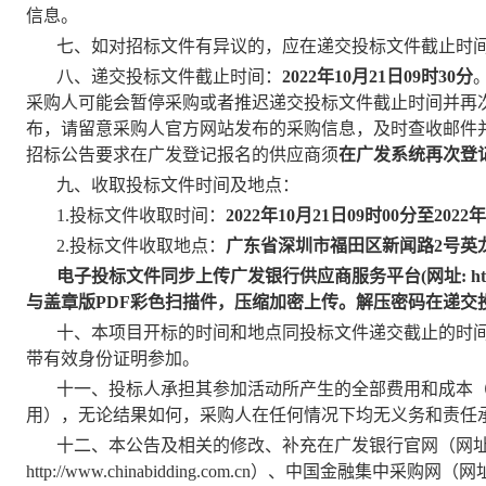
信息。
七、如对招标文件有异议的，应在递交投标文件截止时间
八、递交投标文件截止时间：
2022
年10月21日09时30分
采购人可能会暂停采购或者推迟递交投标文件截止时间并再
布，请留意采购人官方网站发布的采购信息，及时查收邮件
招标公告要求在广发登记报名的供应商须
在广发系统再次登
九、收取投标文件时间及地点：
1.
投标文件收取时间：
2022
年10月21日09时00分
至
2022
年
2.
投标文件
收取地点：
广东省深圳市福田区新闻路2号英龙
电子投标文件同步上传广发银行供应商服务平台(网址: https://
与盖章版PDF彩色扫描件，压缩加密上传。解压密码在递交
十、本项目开标的时间和地点同投标文件递交截止的时
带有效身份证明参加。
十一、投标人承担其参加活动所产生的全部费用和成本
用），无论结果如何，采购人在任何情况下均无义务和责任
十二、本公告及相关的修改、补充在广发银行官网（网
http://www.chinabidding.com.cn）、中国金融集中采购网