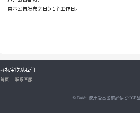
自本公告发布之日起1个工作日。
寻标宝
联系我们
首页
联系客服
© Baidu
使用爱番番前必读
沪ICP备
NEW
HOT