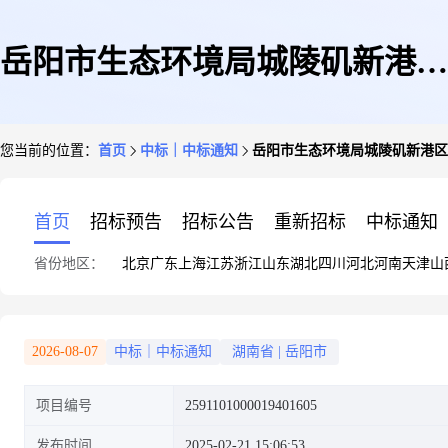
岳阳市生态环境局城陵矶新港区
您当前的位置：
首页
中标｜中标通知
岳阳市生态环境局城陵矶新港区
分局关于财务证明用品的网上超
首页
招标预告
招标公告
重新招标
中标通知
省份地区：
北京
广东
上海
江苏
浙江
山东
湖北
四川
河北
河南
天津
山
市采购项目成交公告
2026-08-07
中标｜中标通知
湖南省
|
岳阳市
项目编号
2591101000019401605
发布时间
2025-02-21 15:06:53