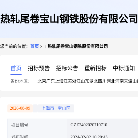
热轧尾卷宝山钢铁股份有限公司
您当前的位置：
首页
热轧尾卷宝山钢铁股份有限公司
首页
招标预告
招标公告
重新招标
中标通知
省份地区：
北京
广东
上海
江苏
浙江
山东
湖北
四川
河北
河南
天津
山
2026-08-09
上海市
|
宝山区
项目编号
GZZ2402020710710
发布时间
2024-02-02 10:20:43