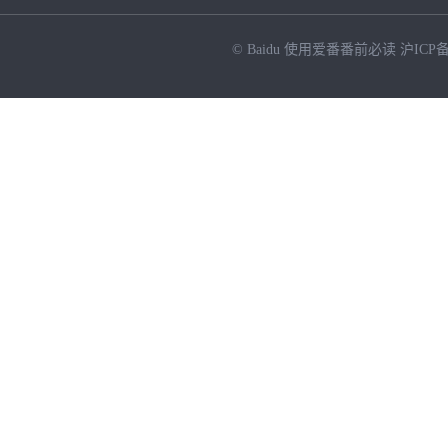
© Baidu
使用爱番番前必读
沪ICP备
NEW
HOT
暂时没有搜索结果…