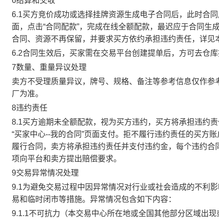
6结算和交收
6.1买方竞价成功或选择挂牌资源生成电子合同后，此时合同
面，点击“合同配款”，完成在线全额配款，最迟应于合同生成当
合同、资源不再保留，并要求买方依约承担违约责任，详见
6.2合同生效后，买家需在交易平台创建提单后，方可去仓
7数量、重量异议处理
卖方不受理质量异议，牌号、规格、备注等参考信息仅作参
厂为准。
8违约责任
8.1买方逾期未全额配款，视为买方违约，买方将承担违约
“买家中心--我的合同”页面支付。拒不履行违约责任的买
履行合同，卖方将承担违约责任并支付违约金，每个违约合同
项向平台和卖方提出赔偿要求。
9交易异常情况处理
9.1为避免交易过程中因异常情况对行业或社会造成的不利
易和临时闭市等措施。异常情况包含如下内容：
9.1.1不可抗力（本交易中心所在地或全国其他部分区域