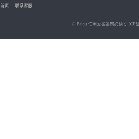
首页
联系客服
© Baidu
使用爱番番前必读
沪ICP备
NEW
HOT
暂时没有搜索结果…