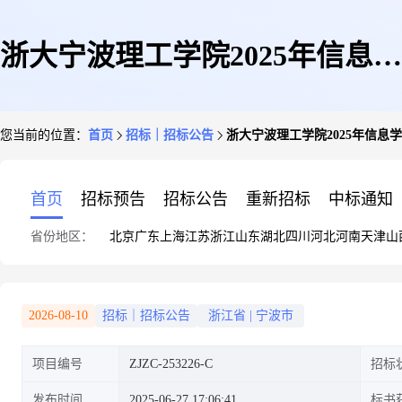
浙大宁波理工学院2025年信息学
您当前的位置：
首页
招标｜招标公告
浙大宁波理工学院2025年信
院教学设备采购项目竞争性磋商
首页
招标预告
招标公告
重新招标
中标通知
省份地区：
北京
广东
上海
江苏
浙江
山东
湖北
四川
河北
河南
天津
山
公告
2026-08-10
招标｜招标公告
浙江省
|
宁波市
项目编号
ZJZC-253226-C
招标
发布时间
2025-06-27 17:06:41
标书