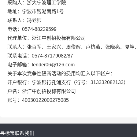
采购人：浙大宁波理工学院
地址：宁波市钱湖南路1号
联系人：冯老师
电话：0574-88229599
代理单位：浙江中创招投标有限
公司
联系人：张百军、王家兴、周俊辉、卢杭燕、张晓亮、夏坤
联系电话：0574-87179082/87
电子邮箱：tender06@126.com
关于本次
竞争性磋商活动
的费用均汇入以下帐户：
开户银行：宁波银行孔浦支行（行号：
313332082133
）
户名：
浙江中创招投标有限公司
账号：40030122000275085
寻标宝
联系我们