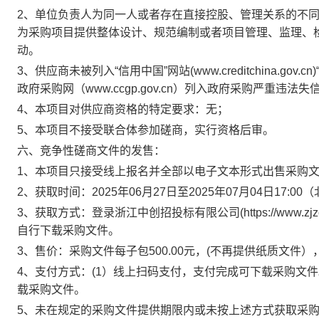
2、单位负责人为同一人或者存在直接控股、管理关系的不
为采购项目提供整体设计、规范编制或者项目管理、监理、
动。
3、供应商未被列入“信用中国”网站(www.creditchina.
政府采购网（www.ccgp.gov.cn）列入政府采购严重违法
4、本项目对供应商资格的特定要求：无；
5、本项目不接受联合体参加磋商，实行资格后审。
六、竞争性磋商文件的发售：
1
、本项目只接受线上报名并全部以电子文本形式出售采购
2、获取时间：2025年0
6
月
27
日至2025年0
7
月0
4
日17:00
3、获取方式：登录浙江中创招投标有限公司(https://www.zj
自行下载采购文件。
3、售价：采购文件每
子包
500.00元，(不再提供纸质文件
4、支付方式：(1）线上扫码支付，支付完成可下载采购文
载采购文件。
5、未在规定的采购文件提供期限内或未按上述方式获取采