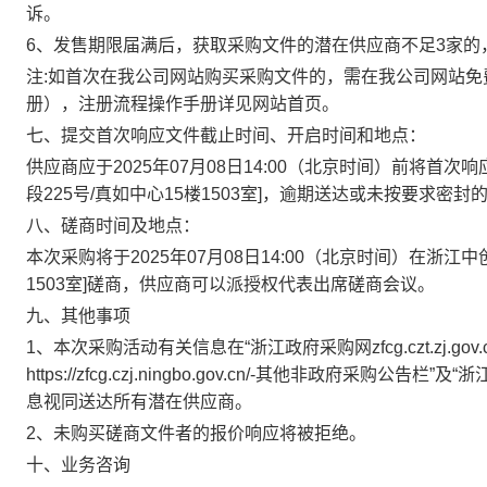
诉。
6、发售期限届满后，获取采购文件的潜在供应商不足3家
注:如首次在我公司网站购买采购文件的，需在我公司网站免
册），注册流程操作手册详见网站首页。
七、提交首次响应文件截止时间、开启时间和地点：
供应商应于2025年0
7
月0
8
日14:00（北京时间）前将首次
段225号/真如中心15楼1503室]，逾期送达或未
按要求
密封
八、磋商时间及地点
：
本次采购将于2025年0
7
月0
8
日14:00（北京
时间）在
浙江中
1503室]
磋商，供应商可以派授权代表出席磋商会议。
九
、其他事项
1、本次采购活动有关信息在“浙江政府采购网zfcg.czt.zj.g
https://zfcg.czj.ningbo.gov.cn/-其他非政府采购公告
息视同送达所有潜在供应商。
2、未购买磋商文件者的报价响应将被拒绝。
十、业务咨询