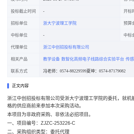
投标截止时间
开标
招标单位
浙大宁波理工学院
预算
中标单位
中标
代理单位
浙江中创招投标有限公司
相关产品
教学设备
数智化高频电子线路综合实验平台
传感
联系方式
冯老师：0574-88229599
夏坤：0574-87179082
正文内容
浙江中创招投标有限公司受浙大宁波理工学院的委托，就机能
格的供应商前来参加本次采购活动。
本项目为非政府采购、非依法必招项目。
一、项目编号：ZJZC-253226-C
二、采购组织类型：委托代理