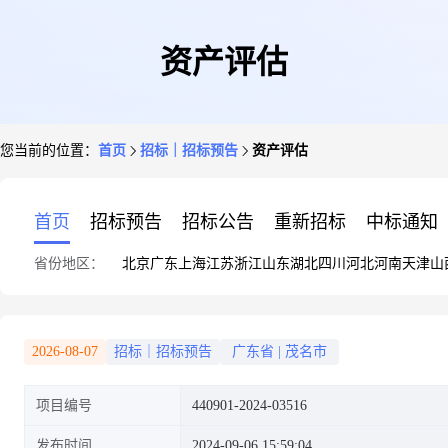
资产评估
您当前的位置：
首页
招标｜招标预告
资产评估
首页
招标预告
招标公告
重新招标
中标通知
省份地区：
北京
广东
上海
江苏
浙江
山东
湖北
四川
河北
河南
天津
山
2026-08-07
招标｜招标预告
广东省
|
茂名市
项目编号
440901-2024-03516
发布时间
2024-09-06 15:59:04