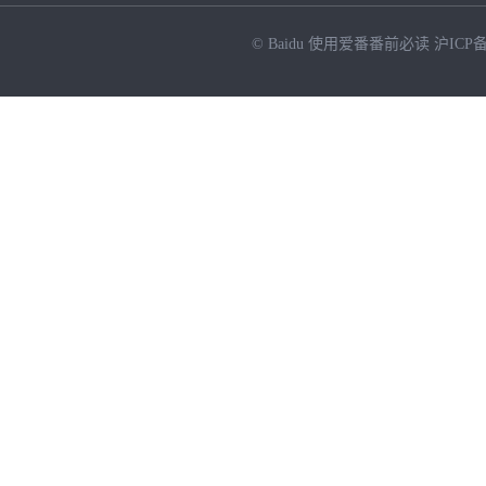
© Baidu
使用爱番番前必读
沪ICP备
NEW
HOT
暂时没有搜索结果…