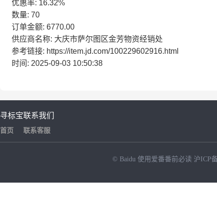
优惠率: 16.32%
数量: 70
订单金额: 6770.00
供应商名称: 大庆市萨尔图区金芳物资经销处
参考链接: https://item.jd.com/100229602916.html
时间: 2025-09-03 10:50:38
寻标宝
联系我们
首页
联系客服
© Baidu
使用爱番番前必读
沪ICP备
NEW
HOT