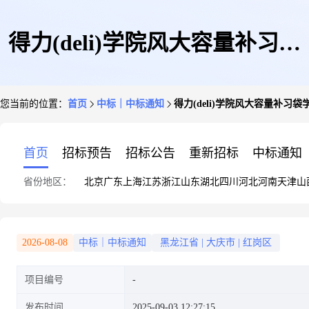
得力(deli)学院风大容量补习袋
您当前的位置：
首页
中标｜中标通知
得力(deli)学院风大容量补习
学生补习课外绘画手提袋藏青
首页
招标预告
招标公告
重新招标
中标通知
省份地区：
北京
广东
上海
江苏
浙江
山东
湖北
四川
河北
河南
天津
山
BA206开学必备
2026-08-08
中标｜中标通知
黑龙江省
|
大庆市
|
红岗区
项目编号
发布时间
2025-09-03 12:27:15