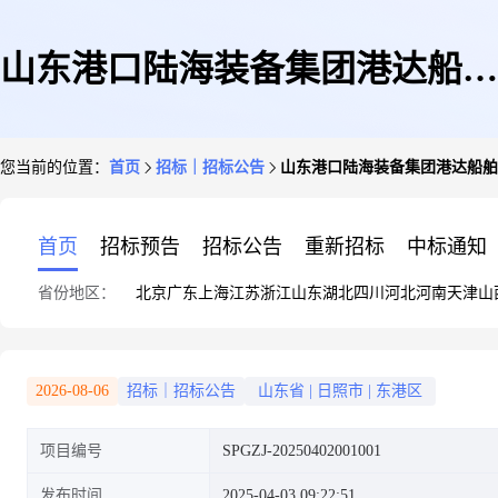
山东港口陆海装备集团港达船舶
您当前的位置：
首页
招标｜招标公告
山东港口陆海装备集团港达船舶
公司65米应急救援船卫生单元采
首页
招标预告
招标公告
重新招标
中标通知
省份地区：
北京
广东
上海
江苏
浙江
山东
湖北
四川
河北
河南
天津
山
购项目直接采购公示
2026-08-06
招标｜招标公告
山东省
|
日照市
|
东港区
项目编号
SPGZJ-20250402001001
发布时间
2025-04-03 09:22:51