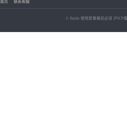
首页
联系客服
© Baidu
使用爱番番前必读
沪ICP备
NEW
HOT
暂时没有搜索结果…