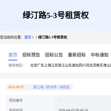
绿汀路5-3号租赁权
您当前的位置：
首页
绿汀路5-3号租赁权
首页
招标预告
招标公告
重新招标
中标通知
省份地区：
北京
广东
上海
江苏
浙江
山东
湖北
四川
河北
河南
天津
山
2026-08-07
浙江省
|
杭州市
|
余杭区
项目编号
发布时间
2026-04-03 09:49:26