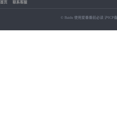
首页
联系客服
© Baidu
使用爱番番前必读
沪ICP备
NEW
HOT
暂时没有搜索结果…