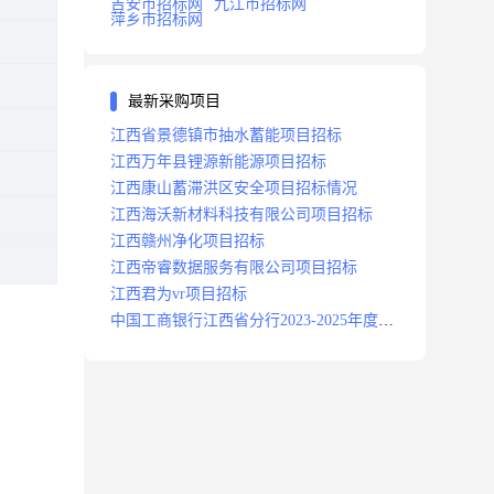
吉安市招标网
九江市招标网
萍乡市招标网
最新采购项目
江西省景德镇市抽水蓄能项目招标
江西万年县锂源新能源项目招标
江西康山蓄滞洪区安全项目招标情况
江西海沃新材料科技有限公司项目招标
江西赣州净化项目招标
江西帝睿数据服务有限公司项目招标
江西君为vr项目招标
中国工商银行江西省分行2023-2025年度补
充医疗保险项目招标公告