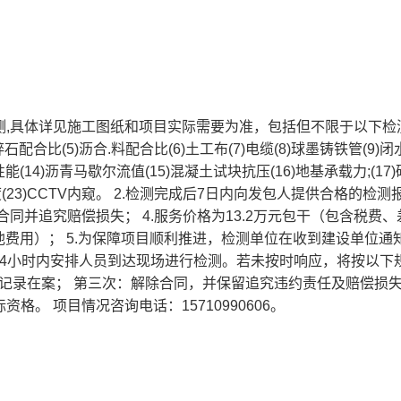
测,具体详见施工图纸和项目实际需要为准，包括但不限于以下检测:
配合比(5)沥合.料配合比(6)土工布(7)电缆(8)球墨铸铁管(9)
理性能(14)沥青马歇尔流值(15)混凝土试块抗压(16)地基承载力;(17
2)压实度(23)CCTV内窥。 2.检测完成后7日内向发包人提供合格的检
合同并追究赔偿损失； 4.服务价格为13.2万元包干（包含税费、
费用）； 5.为保障项目顺利推进，检测单位在收到建设单位通
24小时内安排人员到达现场进行检测。若未按时响应，将按以下
并记录在案； 第三次：解除合同，并保留追究违约责任及赔偿损
格。 项目情况咨询电话：15710990606。