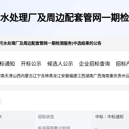
污水处理厂及周边配套管网一期检
区污水处理厂及周边配套管网一期检测服务]中选结果的公告
标通知
开标公示
候选人公示
企业招标查询
招标
河南
天津
山西
内蒙古
辽宁
吉林
黑龙江
安徽
福建
江西
湖南
广西
海南
重庆
贵州
8
招标状态
中标｜中标通知
标书获取截止时间