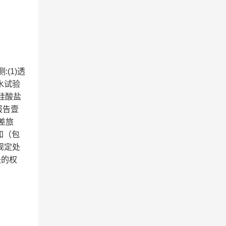
(1)透
闭水试验
)硅酸盐
测报告壹
差旅
知（包
规定处
失的权