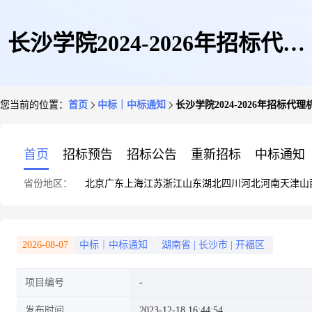
长沙学院2024-2026年招标代理
您当前的位置：
首页
中标｜中标通知
长沙学院2024-2026年招标
机构采购项目结果公告
首页
招标预告
招标公告
重新招标
中标通知
省份地区：
北京
广东
上海
江苏
浙江
山东
湖北
四川
河北
河南
天津
山
2026-08-07
中标｜中标通知
湖南省
|
长沙市
|
开福区
项目编号
发布时间
2023-12-18 16:44:54