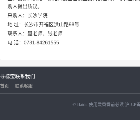
购人提出质疑。
采购人：长沙学院
地 址：长沙市开福区洪山路98号
联系人：聂老师、张老师
电 话：0731-84261555
寻标宝
联系我们
首页
联系客服
© Baidu
使用爱番番前必读
沪ICP备
NEW
HOT