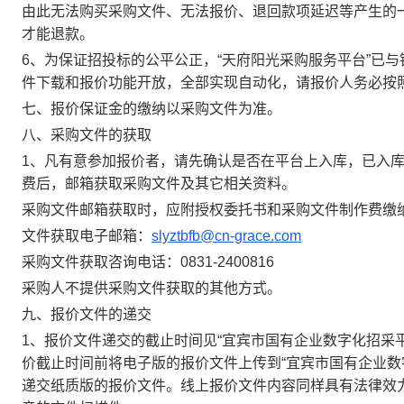
由此无法购买
采购文件
、无法
报价
、退回款项延迟等产生的
才能退款。
6
、
为保证招投标的公平公正，
“天府阳光采购服务平台”已
件
下载和
报价
功能开放，全部实现自动化，请
报价
人务必按
七、报价保证金的缴纳以采购文件为准。
八、采购文件的获取
1
、
凡有意参加
报价
者，
请先确认是否在平台上入库，已入
费后，邮箱获取采购文件及其它相关资料。
采购文件邮箱获取时，
应附授权委托书
和
采购文件制作费缴
文件获取
电子
邮箱
：
slyztbfb@cn-grace.com
采购文件获取咨询电话
：
0831-2400
816
采购
人不提供
采购
文件获取的其他方式。
九
、
报价
文件的递交
1
、报价
文件递交的截止时间
见
“
宜宾市国有企业数字化招采
价
截止时间前
将电子版的报价文件上传到
“
宜宾市国有企业数
递交纸质版的报价文件。
线上
报价文件
内容
同样
具有法律效