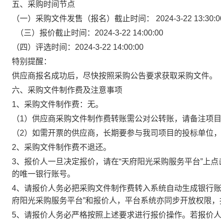
五、
采购
时间节点
（一）
采购
文件发售
（
报名
）
截止时间：
2024-3-22 13:30:0
（三）
报价
截止时间：
2024-3-22 14:00:00
（四）
评选
时间：
2024-3-22 14:00:00
特别提醒：
供应商报名成功后，尽快按照采购公告要求获取采购文件。
六、采购文件制作费及注意事项
1
、采购文件制作费
：
无
。
（
1
）
供应商采购文件制作费
转账
需公对公转账，请
备注项
（
2）如需开票的供应商，长期要参与我司项目的投标单位
2
、采购文件制作费不退还。
3
、
报价
人一旦决定
报价
，请在
“天府阳光采购服务平台”上点
的唯一银行账号。
4
、请
报价
人务必把
采购文件制作
费转入
系统自动生成
银行
府阳光采购服务平台”和
报价
人，平台系统亦同步开放权限，
5
、请
报价
人务必严格按照上述要求进行
报价
操作。若
报价