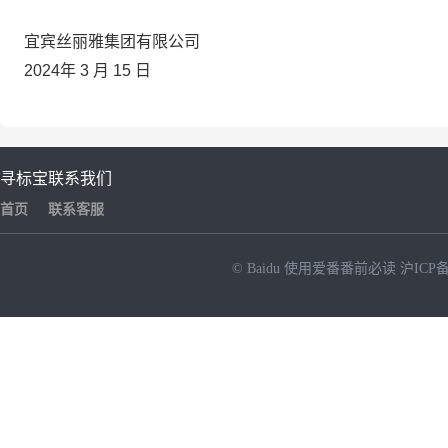
宜宾丝丽雅集团有限公司
2024
年
3
月
15
日
寻标宝
联系我们
首页
联系客服
© Baidu
使用爱番番前必读
沪ICP备
NEW
HOT