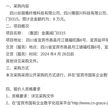
一、采购内容
四川丝丽雅纤维科技有限公司、四川雅丽兴科技有限公司
门
0315。预计总金额约为：8 万元。
二、项目概况
项目名称：
（集团）金属阀门
0315
项目地址：
四川省宜宾市高县月江镇福旺路
6号、宜宾盐坪
交货（服务）地点：
四川省宜宾市高县月江镇福旺路
6号、
交货（服务）时间：
2024 年4 月 26日前
其他详见
采购
文件。
三、
采购
方式
本次采购采用公开采购的方式进行，并在
“
宜宾市国有企业数
四、
报价
人资格要求
1、资格要求：详见采购文件
2、
在
“
宜宾市国有企业数字化招采平台
”
http://www.cn-grace-