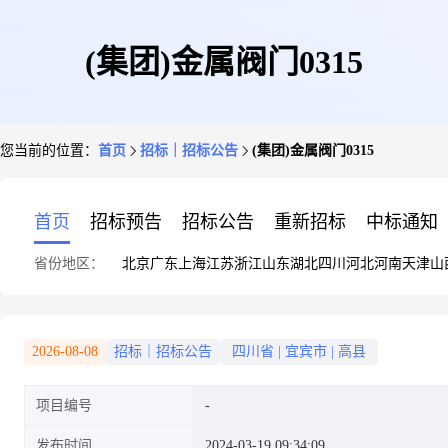
(集团)金属阀门0315
您当前的位置：
首页
招标｜招标公告
(集团)金属阀门0315
首页
招标预告
招标公告
重新招标
中标通知
省份地区：
北京
广东
上海
江苏
浙江
山东
湖北
四川
河北
河南
天津
山
2026-08-08
招标｜招标公告
四川省
|
宜宾市
|
高县
项目编号
发布时间
2024-03-19 09:34:09