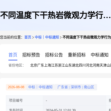
不同温度下干热岩微观力学行为
您当前的位置：
首页
中标｜中标通知
不同温度下干热岩微观力学行为
测试项目采购信息公开(服务类)
首页
招标预告
招标公告
重新招标
中标通知
省份地区：
北京
广东
上海
江苏
浙江
山东
湖北
四川
河北
河南
天津
山
2026-08-08
中标｜中标通知
广东省
|
深圳市
|
南山区
项目编号
发布时间
2024-05-31 12:01:39