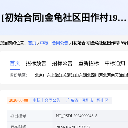
[初始合同]金龟社区田作村19号
您当前的位置：
首页
中标｜合同公告
[初始合同]金龟社区田作村19
屋前边坡治理工程合同公示
首页
招标预告
招标公告
重新招标
中标通知
省份地区：
北京
广东
上海
江苏
浙江
山东
湖北
四川
河北
河南
天津
山
2026-08-08
中标｜合同公告
广东省
|
深圳市
|
坪山区
项目编号
HT_PSDL2024000043-A
发布时间
2024-10-28 12:33:37