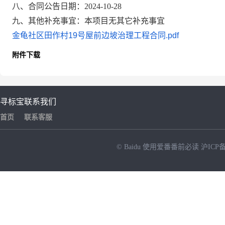
八、合同公告日期：2024-10-28
九、其他补充事宜：本项目无其它补充事宜
金龟社区田作村19号屋前边坡治理工程合同.pdf
附件下载
寻标宝
联系我们
首页
联系客服
© Baidu
使用爱番番前必读
沪ICP备
NEW
HOT