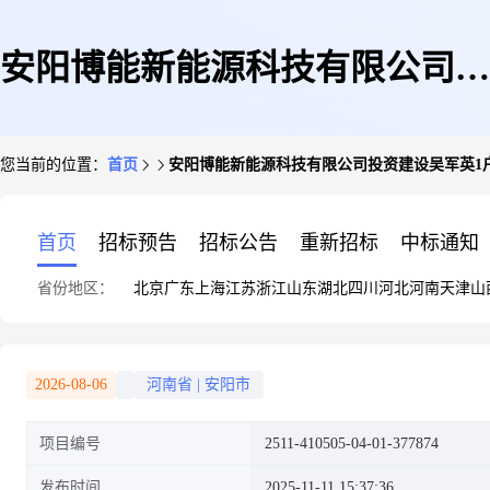
安阳博能新能源科技有限公司投
您当前的位置：
首页
安阳博能新能源科技有限公司投资建设吴军英1
资建设吴军英1户屋顶分布式发
首页
招标预告
招标公告
重新招标
中标通知
省份地区：
北京
广东
上海
江苏
浙江
山东
湖北
四川
河北
河南
天津
山
电项目
2026-08-06
河南省
|
安阳市
项目编号
2511-410505-04-01-377874
发布时间
2025-11-11 15:37:36