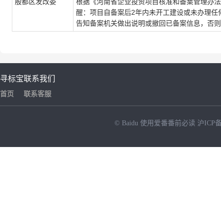
殷都区发改委
根据《河南省企业投资项目核准和备案管理办法
醒：项目自备案后2年内未开工建设或未办理任
告知备案机关做出说明或撤回已备案信息，否则
寻标宝
联系我们
首页
联系客服
© Baidu
使用爱番番前必读
沪ICP备
NEW
HOT