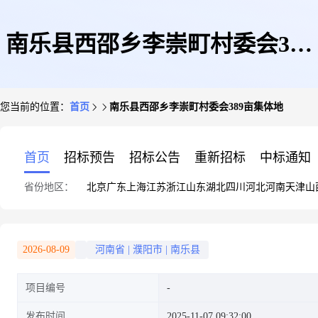
南乐县西邵乡李崇町村委会389
您当前的位置：
首页
南乐县西邵乡李崇町村委会389亩集体地
亩集体地
首页
招标预告
招标公告
重新招标
中标通知
省份地区：
北京
广东
上海
江苏
浙江
山东
湖北
四川
河北
河南
天津
山
2026-08-09
河南省
|
濮阳市
|
南乐县
项目编号
发布时间
2025-11-07 09:32:00