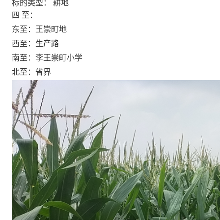
标的类型：
耕地
四 至：
东至：王崇町地
西至：生产路
南至：李王崇町小学
北至：省界