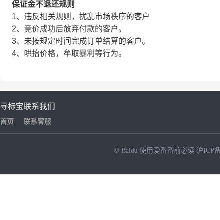
保证金不退还规则
1、违反相关规则，扰乱市场秩序的客户
2、竞价成功后放弃付款的客户。
3、未按规定时间完成订单结算的客户。
4、哄抬价格，牟取暴利等行为。
寻标宝
联系我们
首页
联系客服
© Baidu
使用爱番番前必读
沪ICP备
NEW
HOT