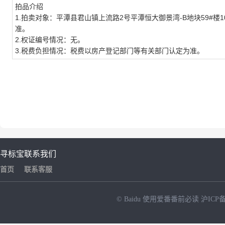
拍品介绍
1.拍卖对象：
平潭县君山镇上流路2号平潭恒大御景湾-B地块59#楼
1
准。
2.权证编号情况：
无。
3.税费负担情况：
税费以房产登记部门等有关部门认定为准。
寻标宝
联系我们
首页
联系客服
© Baidu
使用爱番番前必读
沪ICP备