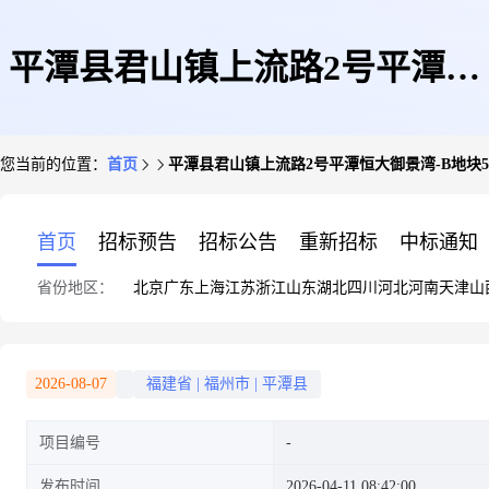
平潭县君山镇上流路2号平潭恒
您当前的位置：
首页
平潭县君山镇上流路2号平潭恒大御景湾-B地块59
大御景湾-B地块59#楼1006办公
首页
招标预告
招标公告
重新招标
中标通知
省份地区：
北京
广东
上海
江苏
浙江
山东
湖北
四川
河北
河南
天津
山
2026-08-07
福建省
|
福州市
|
平潭县
项目编号
发布时间
2026-04-11 08:42:00