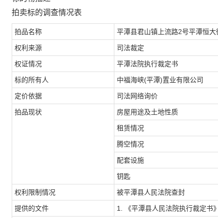
拍卖标的调查情况表
拍品名称
平潭县君山镇上流路2号平潭恒大御
权利来源
司法裁定
权证情况
平潭法院执行裁定书
标的所有人
中福海峡
(
平潭
)
置业有限公司
定价依据
司法网络询价
拍品现状
房屋用途及土地性质
租赁情况
腾空情况
配套设施
钥匙
权利限制情况
被平潭县人民法院查封
提供的文件
1. 《平潭县人民法院执行裁定书