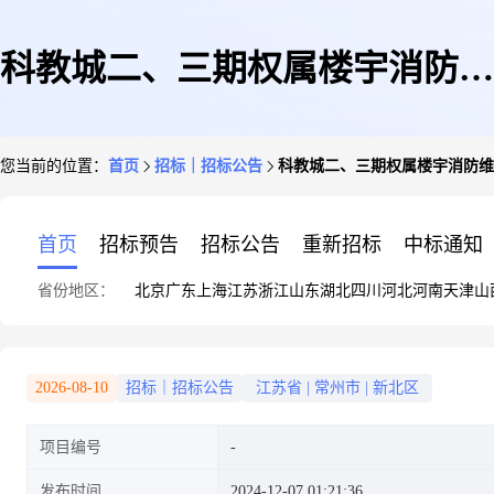
科教城二、三期权属楼宇消防维
您当前的位置：
首页
招标｜招标公告
科教城二、三期权属楼宇消防维
保服务等公开招标公告
首页
招标预告
招标公告
重新招标
中标通知
省份地区：
北京
广东
上海
江苏
浙江
山东
湖北
四川
河北
河南
天津
山
2026-08-10
招标｜招标公告
江苏省
|
常州市
|
新北区
项目编号
发布时间
2024-12-07 01:21:36