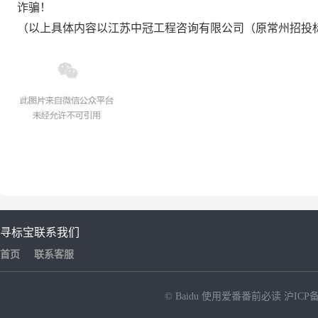
诈骗！
（以上具体内容以江苏中冠工程咨询有限公司（原常州招投
寻标宝
联系我们
首页
联系客服
© Baidu
使用爱番番前必读
沪ICP备