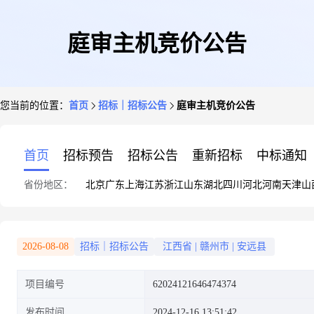
庭审主机竞价公告
您当前的位置：
首页
招标｜招标公告
庭审主机竞价公告
首页
招标预告
招标公告
重新招标
中标通知
省份地区：
北京
广东
上海
江苏
浙江
山东
湖北
四川
河北
河南
天津
山
2026-08-08
招标｜招标公告
江西省
|
赣州市
|
安远县
项目编号
62024121646474374
发布时间
2024-12-16 13:51:42