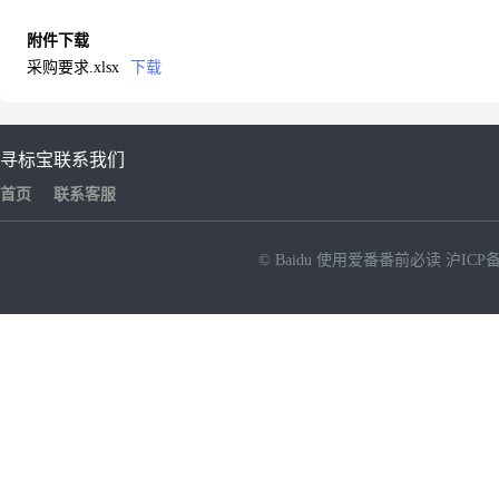
附件下载
采购要求.xlsx
下载
寻标宝
联系我们
首页
联系客服
© Baidu
使用爱番番前必读
沪ICP备
NEW
HOT