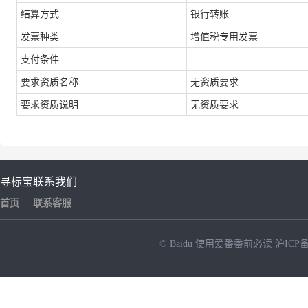
结算方式
银行转账
发票种类
增值税专用发票
支付条件
要求资质名称
无资质要求
要求资质说明
无资质要求
寻标宝
联系我们
首页
联系客服
© Baidu
使用爱番番前必读
沪ICP备
NEW
HOT