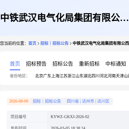
中铁武汉电气化局集团有限公西
您当前的位置：
首页
招标｜招标公告
中铁武汉电气化局集团有限公西安
安分公司西渝高铁康渝段弱电一
首页
招标预告
招标公告
重新招标
中标通知
省份地区：
北京
广东
上海
江苏
浙江
山东
湖北
四川
河北
河南
天津
山
标项目部物资采购公开询价文件
2026-08-09
招标｜招标公告
四川省
|
达州市
|
达川区
项目编号
KYWZ-GKXJ-2026-02
KYRD-TX31(钢材)
发布时间
2026-03-05 18:38:24