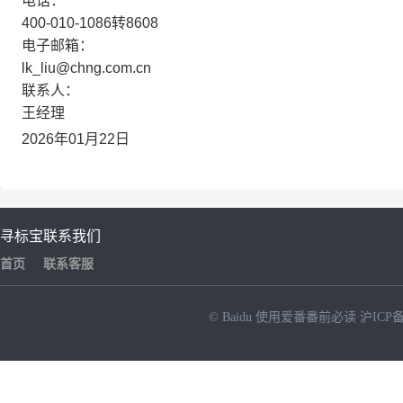
电话：
400-010-1086转8608
电子邮箱：
lk_liu@chng.com.cn
联系人：
王经理
2026年01月22日
寻标宝
联系我们
首页
联系客服
© Baidu
使用爱番番前必读
沪ICP备
NEW
HOT