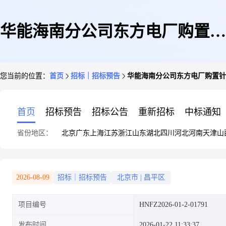
华能海南分公司东方电厂购置针
您当前的位置：
首页
招标｜招标预告
华能海南分公司东方电厂购置针
形阀等一批项目、海口电厂购置
首页
招标预告
招标公告
重新招标
中标通知
省份地区：
北京
广东
上海
江苏
浙江
山东
湖北
四川
河北
河南
天津
山
安全阀、电磁阀等两个项目集中
2026-08-09
招标｜招标预告
北京市
|
昌平区
项目编号
HNFZ2026-01-2-01791
采购(重新采购)(WT)询比采购
发布时间
2026-01-22 11:33:37