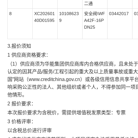
二通
8
XC202601
10108623
安全阀\WF
03442017
0
40D01595
9
A42F-16P
DN25
3.报价须知
1 供应商资格要求：
（1）供应商须为华能集团供应商库内合格供应商，且未处
认定的因其产品/服务/工程引起的重大及以上质量事故或重
国”网站（www.creditchina.gov.cn）或各级
响采购公正性的法人、其他组织或者个人，不得参加同一项
他情形。
2 报价要求：
本次报价要求为含税价，需提供增值税发票类型：专票
3 价格评审：
以含税总价进行评审