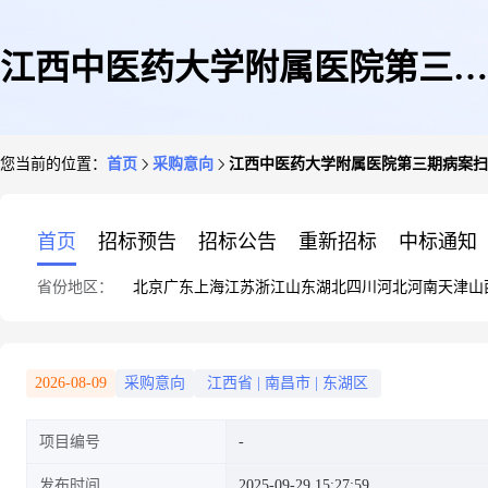
江西中医药大学附属医院第三期
您当前的位置：
首页
采购意向
江西中医药大学附属医院第三期病案扫
病案扫描翻拍采购项目
首页
招标预告
招标公告
重新招标
中标通知
省份地区：
北京
广东
上海
江苏
浙江
山东
湖北
四川
河北
河南
天津
山
2026-08-09
采购意向
江西省
|
南昌市
|
东湖区
项目编号
发布时间
2025-09-29 15:27:59