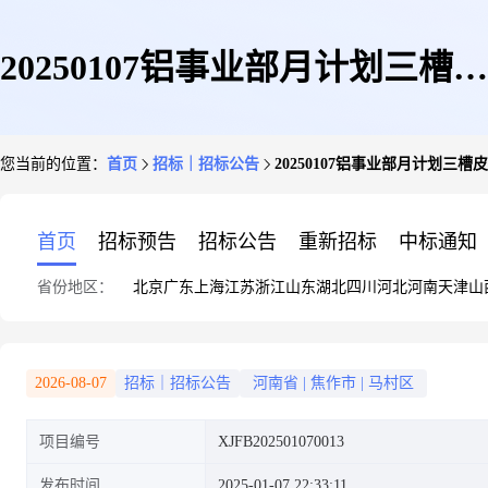
20250107铝事业部月计划三槽皮
您当前的位置：
首页
招标｜招标公告
20250107铝事业部月计划三槽
带轮一批
首页
招标预告
招标公告
重新招标
中标通知
省份地区：
北京
广东
上海
江苏
浙江
山东
湖北
四川
河北
河南
天津
山
2026-08-07
招标｜招标公告
河南省
|
焦作市
|
马村区
项目编号
XJFB202501070013
发布时间
2025-01-07 22:33:11