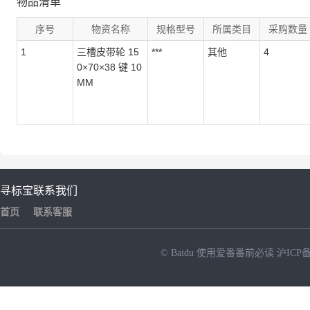
物品清单
序号
物资名称
规格型号
所属类目
采购数量
1
三槽皮带轮 15
***
其他
4
0×70×38 键 10
MM
寻标宝
联系我们
首页
联系客服
© Baidu
使用爱番番前必读
沪ICP备
NEW
HOT