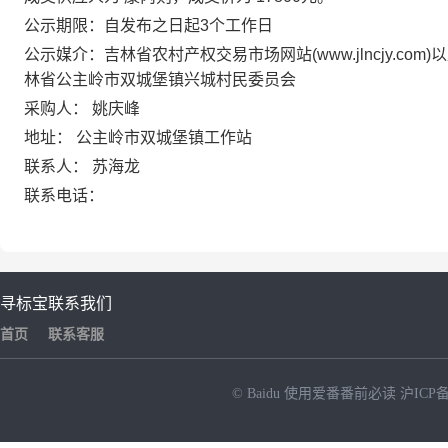
公示期限：自发布之日起3个工作日
公示媒介：吉林省农村产权交易市场网站(www.jlncjy.com)
林省公主岭市双城堡镇兴城村民委员会
采购人：
姚庆峰
地址：
公主岭市双城堡镇工作站
联系人：
苏海龙
联系电话：
寻标宝
联系我们
首页
联系客服
© Baidu
使用爱番番前必读
沪ICP备