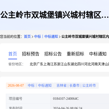
公主岭市双城堡镇兴城村辖区内
您当前的位置：
首页
中标｜中标通知
公主岭市双城堡镇兴城村辖区内
栽花锄草及后期维护
首页
招标预告
招标公告
重新招标
中标通知
省份地区：
北京
广东
上海
江苏
浙江
山东
湖北
四川
河北
河南
天津
山
2026-08-07
中标｜中标通知
吉林省
|
长春市
|
公主岭市
项目编号
0184107-240064C
发布时间
2024-04-26 08:06:24