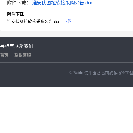
附件下载：
淮安伏图拉软接采购公告.doc
附件下载
淮安伏图拉软接采购公告.doc
下载
寻标宝
联系我们
首页
联系客服
© Baidu
使用爱番番前必读
沪ICP备
NEW
HOT