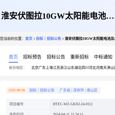
淮安伏图拉10GW太阳能电池及
您当前的位置：
首页
招标｜招标公告
淮安伏图拉10GW太阳能电池及
2GW太阳能组件生产(一期5GW
首页
招标预告
招标公告
重新招标
中标通知
省份地区：
北京
广东
上海
江苏
浙江
山东
湖北
四川
河北
河南
天津
山
太阳能电池生产)项目软接采购
2026-08-06
招标｜招标公告
广东省
|
深圳市
|
南山区
项目编号
HTEC-WZ-GKXJ-24-0112
计划采购公告
发布时间
2024-04-11 21:24:11