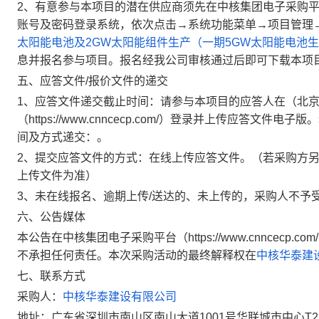
2
、有意参与本项目的潜在供应商须先在中核集团电子采购
账号及密码登录系统，依次点击
→
系统功能菜单
→
项目管理
太阳能电池及
2GW
太阳能组件生产（一期
5GW
太阳能电池生
息并报名参与项目。报名经我公司审核通过后即可下载本项
五、应答文件
/
报价文件的递交
1
、应答文件递交截止时间：请参与本项目的应答人在（北
（
https://www.cnncecp.com/
）登录并上传应答文件电子版。
间及方式递交：。
2
、提交应答文件的方式：在线上传应答文件。（若采购方
上传文件为准）
3
、未在线报名、逾期上传
/
送达的、未上传的，采购人不予
六、公告媒体
本公告在中核集团电子采购平台（
https://www.cnncecp.com/
不承担任何责任。本次采购活动的最终解释权在
中核华泰建
七、联系方式
采购人：
中核华泰建设有限公司
地址：广东省深圳市南山区南山大道1001号华联城市中心T