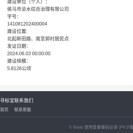
建设单位（个人）：
侯马市浍水综合治理有限公司
字号：
141081202400004
建设位置:
北起新田路、南至郭村居民点
发证日期：
2024.06.03 00:00:00
建设规模：
5.8126公顷
寻标宝
联系我们
首页
联系客服
© Baidu
使用爱番番前必读
沪ICP备