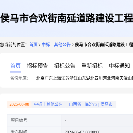
侯马市合欢街南延道路建设工程
您当前的位置：
首页
中标｜其他公告
侯马市合欢街南延道路建设工程
首页
招标预告
招标公告
重新招标
中标通知
省份地区：
北京
广东
上海
江苏
浙江
山东
湖北
四川
河北
河南
天津
山
2026-08-08
中标｜其他公告
山西省
|
临汾市
|
侯马市
项目编号
发布时间
2024-06-03 00:00:00