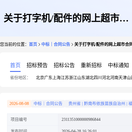
关于打字机/配件的网上超市合
您当前的位置：
首页
中标｜合同公告
关于打字机/配件的网上超市合
同公告
首页
招标预告
招标公告
重新招标
中标通知
省份地区：
北京
广东
上海
江苏
浙江
山东
湖北
四川
河北
河南
天津
山
2026-08-08
中标｜合同公告
贵州省
|
黔南布依族苗族自治州
|
项目编号
2311351000000986844
发布时间
2026-04-28 16:26:01