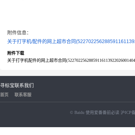
附件信息：
关于打字机/配件的网上超市合同(522702256288591161139220
附件下载
关于打字机配件的网上超市合同(52270225628859116113922026001404)
寻标宝
联系我们
首页
联系客服
© Baidu
使用爱番番前必读
沪ICP备
NEW
HOT