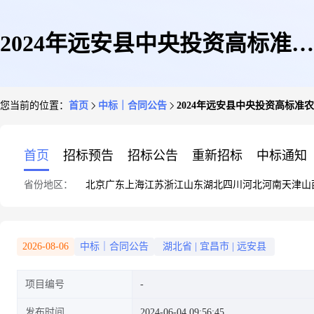
2024年远安县中央投资高标准农
您当前的位置：
首页
中标｜合同公告
2024年远安县中央投资高标准
田建设项目(九标段)建设项目施
首页
招标预告
招标公告
重新招标
中标通知
省份地区：
北京
广东
上海
江苏
浙江
山东
湖北
四川
河北
河南
天津
山
工合同
2026-08-06
中标｜合同公告
湖北省
|
宜昌市
|
远安县
项目编号
发布时间
2024-06-04 09:56:45