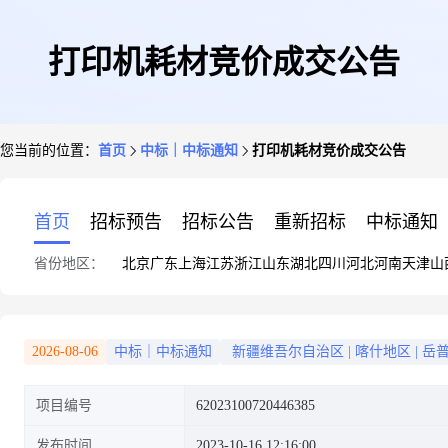
打印机耗材竞价成交公告
您当前的位置：
首页
中标｜中标通知
打印机耗材竞价成交公告
首页
招标预告
招标公告
重新招标
中标通知
省份地区：
北京
广东
上海
江苏
浙江
山东
湖北
四川
河北
河南
天津
山
2026-08-06
中标｜中标通知
新疆维吾尔自治区
|
喀什地区
|
岳
项目编号
62023100720446385
发布时间
2023-10-16 12:16:00