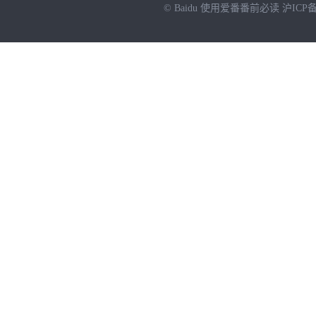
© Baidu
使用爱番番前必读
沪ICP备
NEW
HOT
暂时没有搜索结果…