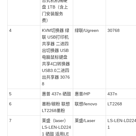
台式机机械硬
盘 1TB（含上
门安装服务
费）
4
KVM切换器 绿
绿联/Ugreen
30768
联 USB打印机
共享器 二进四
出切换器 USB
电脑鼠标键盘
共享4口转换器
USB3.0二进四
出共享器 3076
8
5
惠普 437n 硒鼓
惠普/HP
437n
6
墨粉/碳粉 联想
联想/lenovo
LT2268
LT2268墨粉
7
莱盛（laser）
莱盛/Laser
LS-LEN-LD22
LS-LEN-LD224
1
1 硒鼓 适用LE