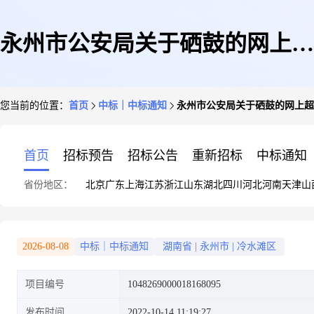
永州市公安局关于硒鼓的网上超
您当前的位置：
首页
中标｜中标通知
永州市公安局关于硒鼓的网上超
市采购项目成交公告
首页
招标预告
招标公告
重新招标
中标通知
省份地区：
北京
广东
上海
江苏
浙江
山东
湖北
四川
河北
河南
天津
山
2026-08-08
中标｜中标通知
湖南省
|
永州市
|
冷水滩区
项目编号
1048269000018168095
发布时间
2022-10-14 11:19:27